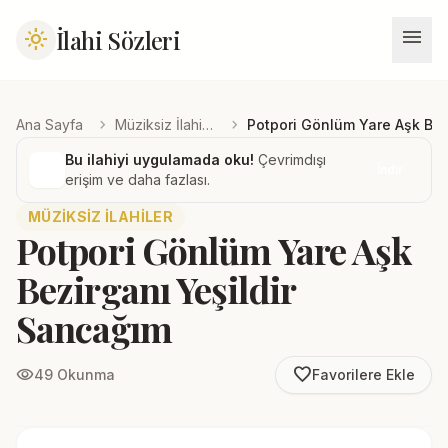
menu
İlahi Sözleri
light_mode
chevron_right
chevron_right
Ana Sayfa
Müziksiz İlahiler
Potpori Gönlüm Yare Aşk Bez
Bu ilahiyi uygulamada oku!
Çevrimdışı
İndir
erişim ve daha fazlası.
MÜZIKSIZ İLAHILER
Potpori Gönlüm Yare Aşk
Bezirganı Yeşildir
Sancağım
favorite_border
visibility
49 Okunma
Favorilere Ekle