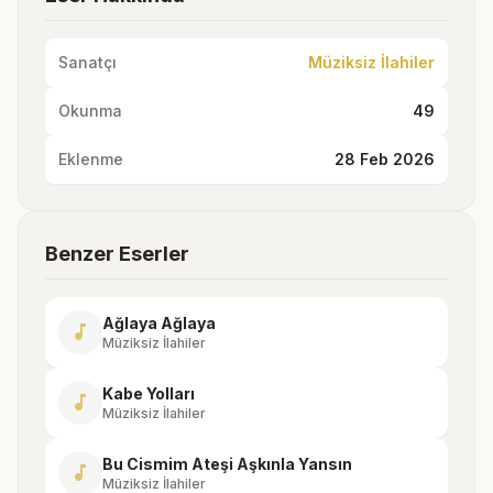
Sanatçı
Müziksiz İlahiler
Okunma
49
Eklenme
28 Feb 2026
Benzer Eserler
Ağlaya Ağlaya
music_note
Müziksiz İlahiler
Kabe Yolları
music_note
Müziksiz İlahiler
Bu Cismim Ateşi Aşkınla Yansın
music_note
Müziksiz İlahiler