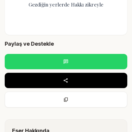
Gezdiğin yerlerde Hakkı zikreyle
Paylaş ve Destekle
chat
share
content_copy
Eser Hakkında