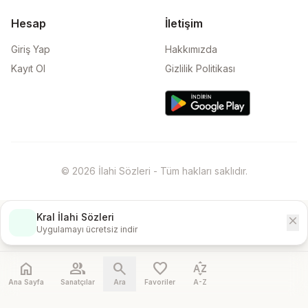
Hesap
İletişim
Giriş Yap
Hakkımızda
Kayıt Ol
Gizlilik Politikası
© 2026 İlahi Sözleri - Tüm hakları saklıdır.
Kral İlahi Sözleri
close
İndir
Uygulamayı ücretsiz indir
home
people
search
favorite
sort_by_alpha
Ana Sayfa
Sanatçılar
Ara
Favoriler
A-Z