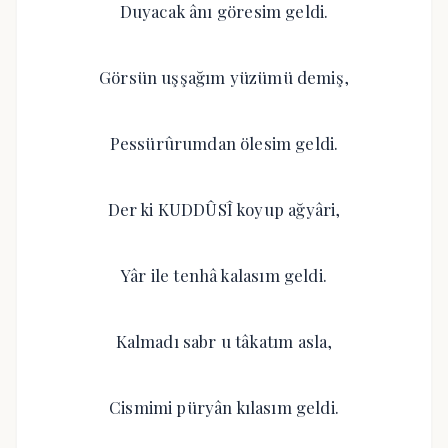
Duyacak ânı göresim geldi.
Görsün uşşağım yüzümü demiş,
Pessürûrumdan ölesim geldi.
Der ki KUDDÛSÎ koyup ağyâri,
Yâr ile tenhâ kalasım geldi.
Kalmadı sabr u tâkatım asla,
Cismimi püryân kılasım geldi.