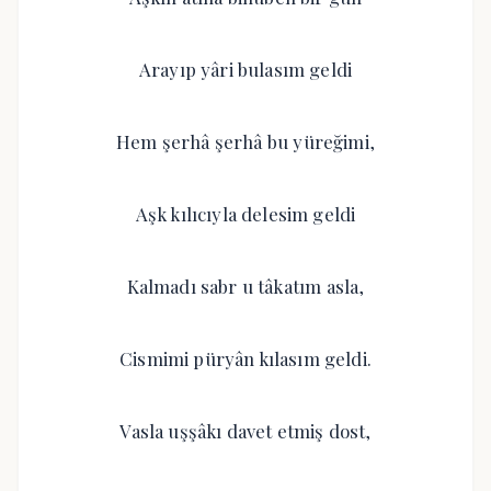
Arayıp yâri bulasım geldi
Hem şerhâ şerhâ bu yüreğimi,
Aşk kılıcıyla delesim geldi
Kalmadı sabr u tâkatım asla,
Cismimi püryân kılasım geldi.
Vasla uşşâkı davet etmiş dost,