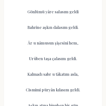
Gönlümü yâre salasım geldi
Bahrine aşkın dalasım geldi.
Âr u nâmusun şişesini hem,
Urûben taşa çalasım geldi.
Kalmadı sabr u tâkatım asla,
Cismimi püryân kılasım geldi.
Aşkın atına binuben bir gün