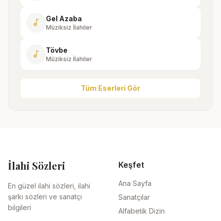
Gel Azaba
music_note
Müziksiz İlahiler
Tövbe
music_note
Müziksiz İlahiler
Tüm Eserleri Gör
İlahi Sözleri
Keşfet
Ana Sayfa
En güzel ilahi sözleri, ilahi
şarkı sözleri ve sanatçı
Sanatçılar
bilgileri
Alfabetik Dizin