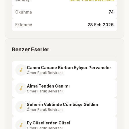
Okunma
74
Eklenme
28 Feb 2026
Benzer Eserler
Canını Canane Kurban Eyliyor Pervaneler
music_note
Ömer Faruk Belviranlı
Alma Tenden Canımı
music_note
Ömer Faruk Belviranlı
Seherin Vaktinde Cümbüşe Geldim
music_note
Ömer Faruk Belviranlı
Ey Güzellerden Güzel
music_note
Ömer Faruk Belviranlı