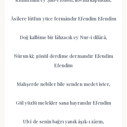
Âsîlere lûtfun yüce fermândır Efendim Efendim
Doğ kalbime bir lâhzacık ey Nur-i dilârâ,
Nûrun ki; gönül derdime dermandır Efendim
Efendim
Mahşerde nebîler bile senden medet ister,
Gül yüzlü melekler sana hayrandır Efendim
Ulvî de senin bağrı yanık âşık-ı zârın,