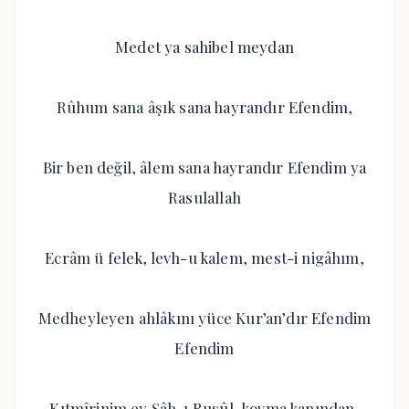
Medet ya sahibel meydan
Rûhum sana âşık sana hayrandır Efendim,
Bir ben değil, âlem sana hayrandır Efendim ya
Rasulallah
Ecrâm ü felek, levh-u kalem, mest-i nigâhım,
Medheyleyen ahlâkını yüce Kur’an’dır Efendim
Efendim
Kıtmîrinim ey Şâh-ı Rusûl, kovma kapından,