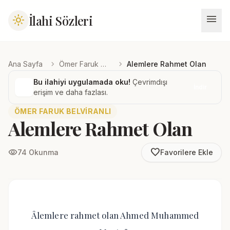
menu
İlahi Sözleri
light_mode
chevron_right
chevron_right
Ana Sayfa
Ömer Faruk Belviranlı
Alemlere Rahmet Olan
Bu ilahiyi uygulamada oku!
Çevrimdışı
İndir
erişim ve daha fazlası.
ÖMER FARUK BELVIRANLI
Alemlere Rahmet Olan
favorite_border
visibility
74 Okunma
Favorilere Ekle
Âlemlere rahmet olan Ahmed Muhammed