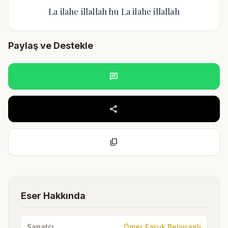
La ilahe illallah hu La ilahe illallah
Paylaş ve Destekle
chat
share
content_copy
Eser Hakkında
Sanatçı
Ömer Faruk Belviranlı