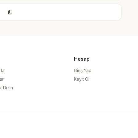
content_copy
Hesap
yfa
Giriş Yap
ar
Kayıt Ol
k Dizin