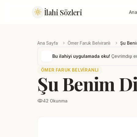
İlahi Sözleri
light_mode
Ana
chevron_right
chevron_right
Ana Sayfa
Ömer Faruk Belviranlı
Şu Ben
Bu ilahiyi uygulamada oku!
Çevrimdışı er
ÖMER FARUK BELVIRANLI
Şu Benim D
visibility
42 Okunma