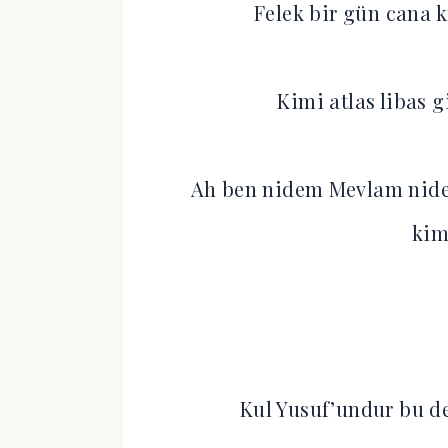
Felek bir gün cana 
Kimi atlas libas 
Ah ben nidem Mevlam nide
kim
Kul Yusuf’undur bu d