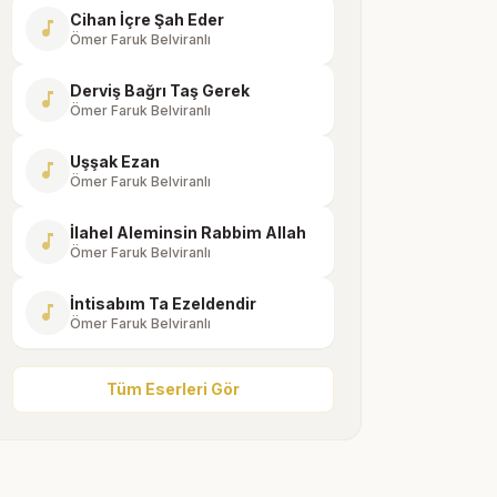
Cihan İçre Şah Eder
music_note
Ömer Faruk Belviranlı
Derviş Bağrı Taş Gerek
music_note
Ömer Faruk Belviranlı
Uşşak Ezan
music_note
Ömer Faruk Belviranlı
İlahel Aleminsin Rabbim Allah
music_note
Ömer Faruk Belviranlı
İntisabım Ta Ezeldendir
music_note
Ömer Faruk Belviranlı
Tüm Eserleri Gör