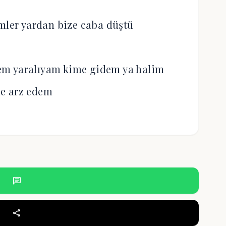
mler yardan bize caba düştü
m yaralıyam kime gidem ya halim
e arz edem
chat
share