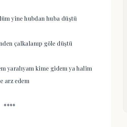
lüm yine hubdan huba düştü
nden çalkalanıp göle düştü
m yaralıyam kime gidem ya halim
e arz edem
****