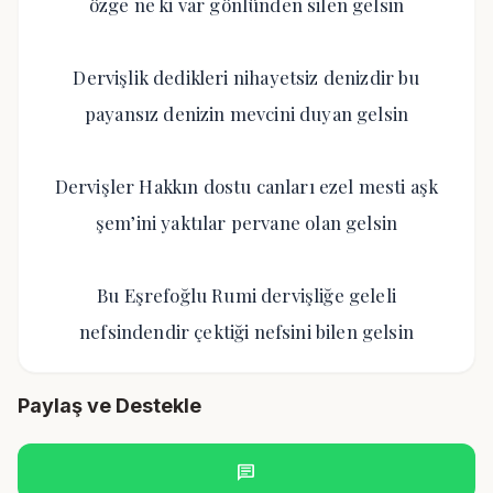
özge ne ki var gönlünden silen gelsin
Dervişlik dedikleri nihayetsiz denizdir bu
payansız denizin mevcini duyan gelsin
Dervişler Hakkın dostu canları ezel mesti aşk
şem’ini yaktılar pervane olan gelsin
Bu Eşrefoğlu Rumi dervişliğe geleli
nefsindendir çektiği nefsini bilen gelsin
Paylaş ve Destekle
chat