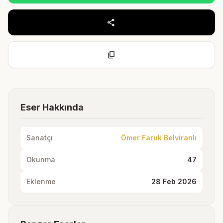
share
content_copy
Eser Hakkında
Sanatçı
Ömer Faruk Belviranlı
Okunma
47
Eklenme
28 Feb 2026