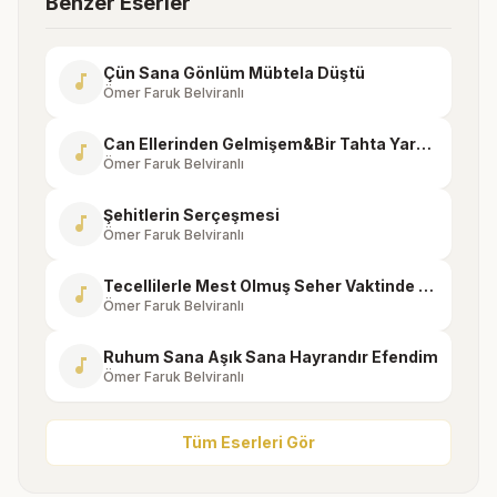
Benzer Eserler
Çün Sana Gönlüm Mübtela Düştü
music_note
Ömer Faruk Belviranlı
Can Ellerinden Gelmişem&Bir Tahta Yaratmışsın
music_note
Ömer Faruk Belviranlı
Şehitlerin Serçeşmesi
music_note
Ömer Faruk Belviranlı
Tecellilerle Mest Olmuş Seher Vaktinde Arifler
music_note
Ömer Faruk Belviranlı
Ruhum Sana Aşık Sana Hayrandır Efendim
music_note
Ömer Faruk Belviranlı
Tüm Eserleri Gör