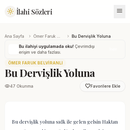
menu
İlahi Sözleri
light_mode
chevron_right
chevron_right
Ana Sayfa
Ömer Faruk Belviranlı
Bu Dervişlik Yoluna
Bu ilahiyi uygulamada oku!
Çevrimdışı
İndir
erişim ve daha fazlası.
ÖMER FARUK BELVIRANLI
Bu Dervişlik Yoluna
favorite_border
visibility
47 Okunma
Favorilere Ekle
Bu dervişlik yoluna sıdk ile gelen gelsin Haktan