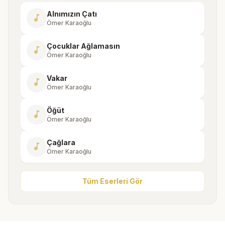
Alnımızın Çatı
music_note
Ömer Karaoğlu
Çocuklar Ağlamasın
music_note
Ömer Karaoğlu
Vakar
music_note
Ömer Karaoğlu
Öğüt
music_note
Ömer Karaoğlu
Çağlara
music_note
Ömer Karaoğlu
Tüm Eserleri Gör