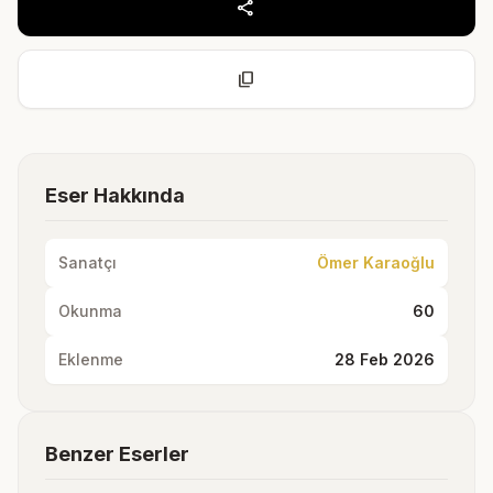
share
content_copy
Eser Hakkında
Sanatçı
Ömer Karaoğlu
Okunma
60
Eklenme
28 Feb 2026
Benzer Eserler