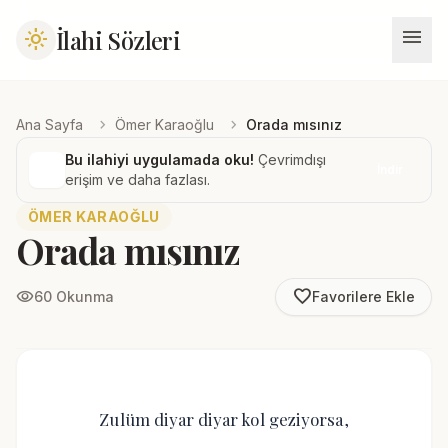
menu
İlahi Sözleri
light_mode
chevron_right
chevron_right
Ana Sayfa
Ömer Karaoğlu
Orada mısınız
Bu ilahiyi uygulamada oku!
Çevrimdışı
İndir
erişim ve daha fazlası.
ÖMER KARAOĞLU
Orada mısınız
favorite_border
visibility
60 Okunma
Favorilere Ekle
Zulüm diyar diyar kol geziyorsa,