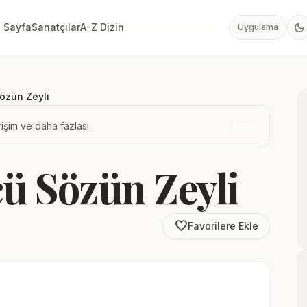
dark_mode
 Sayfa
Sanatçılar
A-Z Dizin
Uygulama
özün Zeyli
işim ve daha fazlası.
İndir
 Sözün Zeyli
favorite_border
Favorilere Ekle