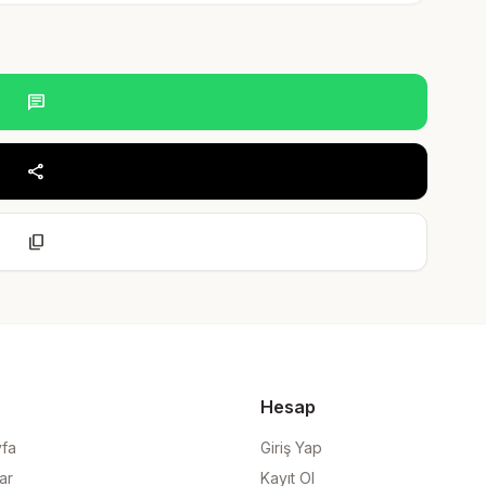
chat
share
content_copy
Hesap
yfa
Giriş Yap
ar
Kayıt Ol