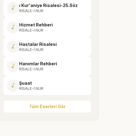
ı Kur'aniye Risalesi-25.Söz
music_note
RİSALE-İ NUR
Hizmet Rehberi
music_note
RİSALE-İ NUR
Hastalar Risalesi
music_note
RİSALE-İ NUR
Hanımlar Rehberi
music_note
RİSALE-İ NUR
Şuaat
music_note
RİSALE-İ NUR
Tüm Eserleri Gör