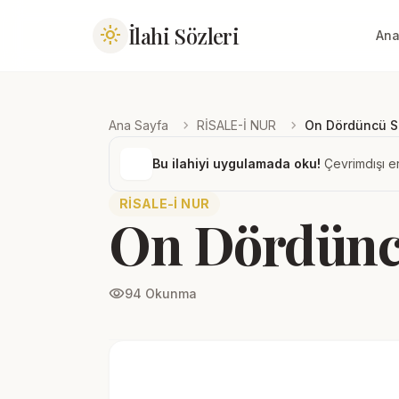
İlahi Sözleri
light_mode
Ana
chevron_right
chevron_right
Ana Sayfa
RİSALE-İ NUR
On Dördüncü S
Bu ilahiyi uygulamada oku!
Çevrimdışı er
RİSALE-İ NUR
On Dördüncü
visibility
94 Okunma