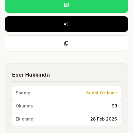
chat
share
content_copy
Eser Hakkında
Sanatçı
Sedat Özdemir
Okunma
93
Eklenme
28 Feb 2026