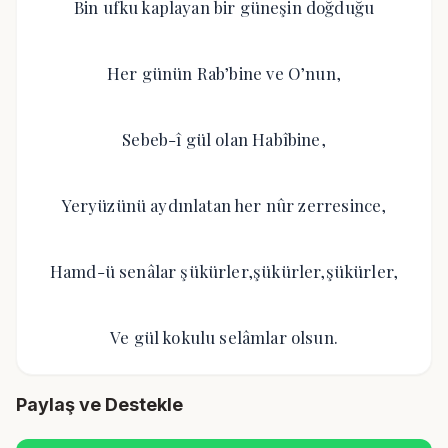
Bin ufku kaplayan bir güneşin doğduğu
Her günün Rab’bine ve O’nun,
Sebeb-î gül olan Habîbine,
Yeryüzünü aydınlatan her nûr zerresince,
Hamd-ü senâlar şükürler,şükürler,şükürler,
Ve gül kokulu selâmlar olsun.
Paylaş ve Destekle