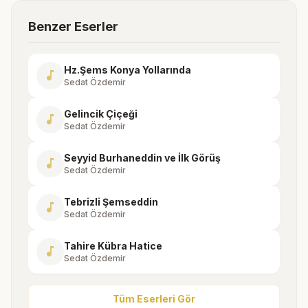
Benzer Eserler
Hz.Şems Konya Yollarında
music_note
Sedat Özdemir
Gelincik Çiçeği
music_note
Sedat Özdemir
Seyyid Burhaneddin ve İlk Görüş
music_note
Sedat Özdemir
Tebrizli Şemseddin
music_note
Sedat Özdemir
Tahire Kübra Hatice
music_note
Sedat Özdemir
Tüm Eserleri Gör