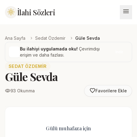
menu
İlahi Sözleri
light_mode
chevron_right
chevron_right
Ana Sayfa
Sedat Özdemir
Güle Sevda
Bu ilahiyi uygulamada oku!
Çevrimdışı
İndir
erişim ve daha fazlası.
SEDAT ÖZDEMIR
Güle Sevda
favorite_border
visibility
93 Okunma
Favorilere Ekle
Gülü muhafaza için