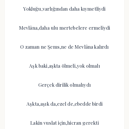
Yokluğu,varlığından daha kıymetliydi
Mevlâna,daha ulu mertebelere ermeliydi
O zaman ne Şems,ne de Mevlâna kalırdı
Aşk baki,aşkta ölmeli,yok olmalı
Gerçek dirilik olmalıydı
Aşkta,aşık da,ezel de,ebedde birdi
Lakin vuslat için,hicran gerekti