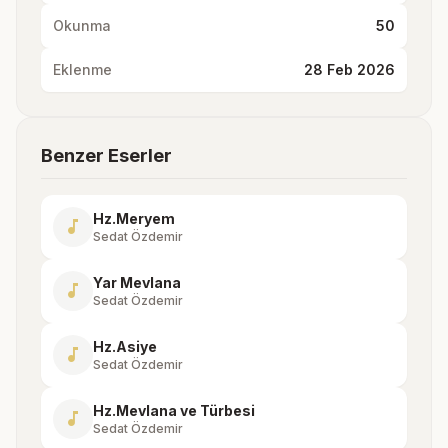
Okunma
50
Eklenme
28 Feb 2026
Benzer Eserler
Hz.Meryem
music_note
Sedat Özdemir
Yar Mevlana
music_note
Sedat Özdemir
Hz.Asiye
music_note
Sedat Özdemir
Hz.Mevlana ve Türbesi
music_note
Sedat Özdemir