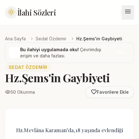
menu
İlahi Sözleri
light_mode
chevron_right
chevron_right
Ana Sayfa
Sedat Özdemir
Hz.Şems'in Gaybiyeti
Bu ilahiyi uygulamada oku!
Çevrimdışı
İndir
erişim ve daha fazlası.
SEDAT ÖZDEMIR
Hz.Şems'in Gaybiyeti
favorite_border
visibility
50 Okunma
Favorilere Ekle
Hz.Mevlâna Karaman’da,18 yaşında evlendiği