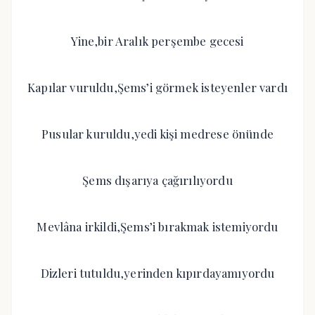
Yine,bir Aralık perşembe gecesi
Kapılar vuruldu,Şems’i görmek isteyenler vardı
Pusular kuruldu,yedi kişi medrese önünde
Şems dışarıya çağırılıyordu
Mevlâna irkildi,Şems’i bırakmak istemiyordu
Dizleri tutuldu,yerinden kıpırdayamıyordu