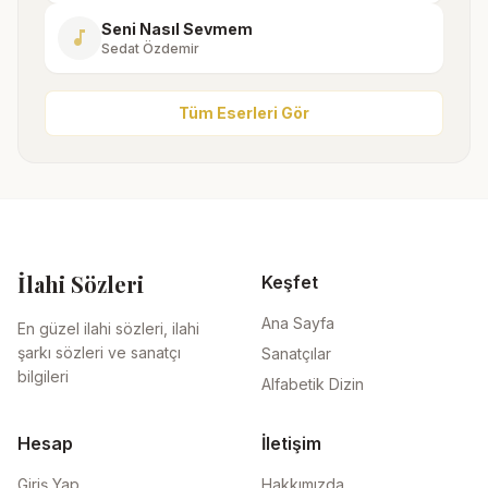
Seni Nasıl Sevmem
music_note
Sedat Özdemir
Tüm Eserleri Gör
İlahi Sözleri
Keşfet
Ana Sayfa
En güzel ilahi sözleri, ilahi
şarkı sözleri ve sanatçı
Sanatçılar
bilgileri
Alfabetik Dizin
Hesap
İletişim
Giriş Yap
Hakkımızda