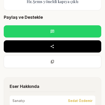
Hz.Şems yöneldi kapıya çıktı
Paylaş ve Destekle
chat
share
content_copy
Eser Hakkında
Sanatçı
Sedat Özdemir