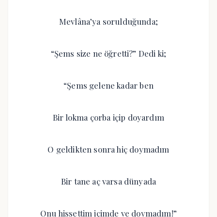
Mevlâna’ya sorulduğunda;
“Şems size ne öğretti?” Dedi ki;
“Şems gelene kadar ben
Bir lokma çorba içip doyardım
O geldikten sonra hiç doymadım
Bir tane aç varsa dünyada
Onu hissettim içimde ve doymadım!”