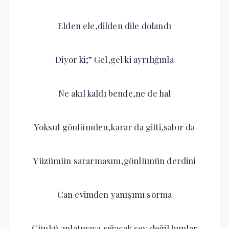
Elden ele,dilden dile dolandı
Diyor ki;” Gel,gel ki ayrılığınla
Ne akıl kaldı bende,ne de hal
Yoksul gönlümden,karar da gitti,sabır da
Yüzümün sararmasını,gönlümün derdini
Can evimden yanışımı sorma
Çünkü,anlatmaya sığacak şey değil bunlar