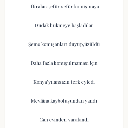
İftiralara,efür sefür konuşmaya
Dudak bükmeye başladılar
Şems konuşanları duyup,üzüldü
Daha fazla konuşulmaması için
Konya’yı,ansızın terk eyledi
Mevlâna kayboluşundan yandı
Can evinden yaralandı