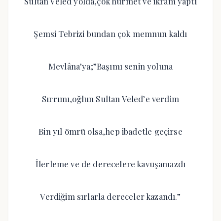
Sultan Veled yolda,çok hürmet ve ikram yaptı
Şemsi Tebrizi bundan çok memnun kaldı
Mevlâna’ya;”Başımı senin yoluna
Sırrımı,oğlun Sultan Veled’e verdim
Bin yıl ömrü olsa,hep ibadetle geçirse
İlerleme ve de derecelere kavuşamazdı
Verdiğim sırlarla dereceler kazandı.”