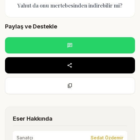
Yahut da onu mertebesinden indirebilir mi?
Paylaş ve Destekle
chat
share
content_copy
Eser Hakkında
Sanatçı
Sedat Özdemir