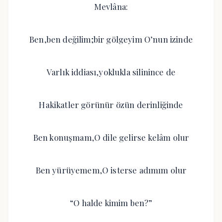
Mevlâna:
Ben,ben değilim;bir gölgeyim O’nun izinde
Varlık iddiası,yoklukla silinince de
Hakikatler görünür özün derinliğinde
Ben konuşmam,O dile gelirse kelâm olur
Ben yürüyemem,O isterse adımım olur
“O halde kimim ben?”