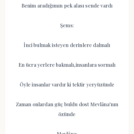
Benim aradığımın pek alası sende vardı
Şems:
İnci bulmak isteyen derinlere dalmalı
En ücra yerlere bakmalı,insanlara sormalı
Öyle insanlar vardır ki tektir yeryüzünde
Zaman onlardan güç buldu dost Mevlâna’nın
özünde
Mevlâna: