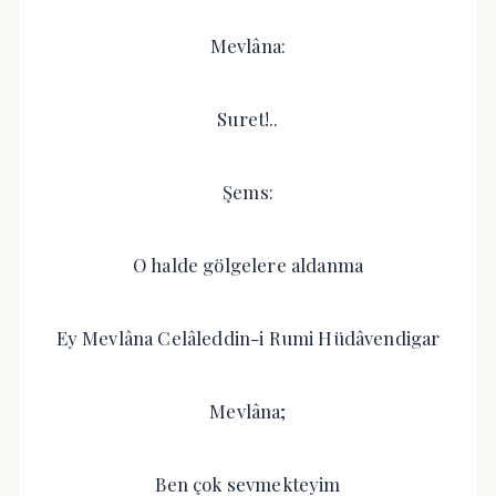
Mevlâna:
Suret!..
Şems:
O halde gölgelere aldanma
Ey Mevlâna Celâleddin-i Rumi Hüdâvendigar
Mevlâna;
Ben çok sevmekteyim