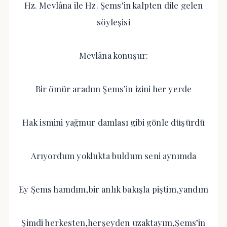
Hz. Mevlâna ile Hz. Şems’in kalpten dile gelen
söyleşisi
Mevlâna konuşur:
Bir ömür aradım Şems’in izini her yerde
Hak ismini yağmur damlası gibi gönle düşürdü
Arıyordum yoklukta buldum seni aynımda
Ey Şems hamdım,bir anlık bakışla piştim,yandım
Şimdi herkesten,herşeyden uzaktayım,Şems’in