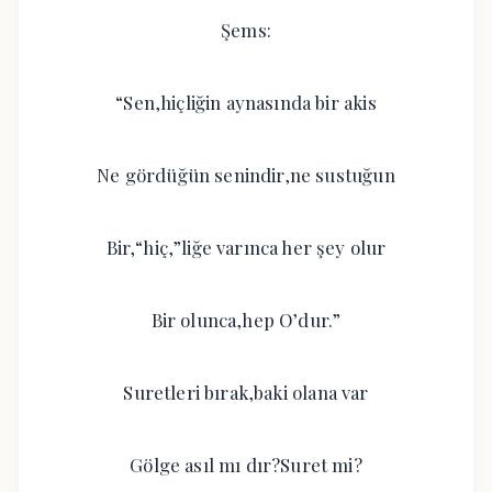
Şems:
“Sen,hiçliğin aynasında bir akis
Ne gördüğün senindir,ne sustuğun
Bir,“hiç,”liğe varınca her şey olur
Bir olunca,hep O’dur.”
Suretleri bırak,baki olana var
Gölge asıl mı dır?Suret mi?