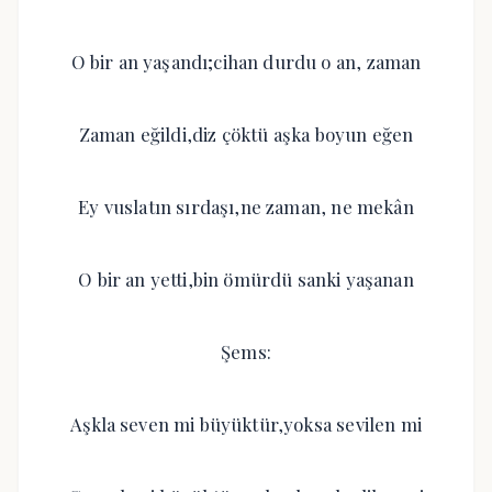
O bir an yaşandı;cihan durdu o an, zaman
Zaman eğildi,diz çöktü aşka boyun eğen
Ey vuslatın sırdaşı,ne zaman, ne mekân
O bir an yetti,bin ömürdü sanki yaşanan
Şems:
Aşkla seven mi büyüktür,yoksa sevilen mi