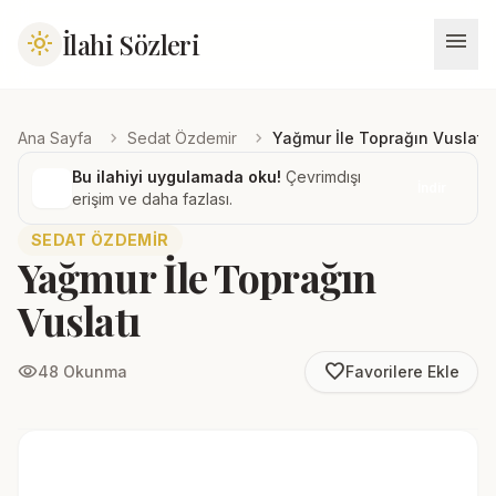
menu
İlahi Sözleri
light_mode
chevron_right
chevron_right
Ana Sayfa
Sedat Özdemir
Yağmur İle Toprağın Vuslatı
Bu ilahiyi uygulamada oku!
Çevrimdışı
İndir
erişim ve daha fazlası.
SEDAT ÖZDEMIR
Yağmur İle Toprağın
Vuslatı
favorite_border
visibility
48 Okunma
Favorilere Ekle