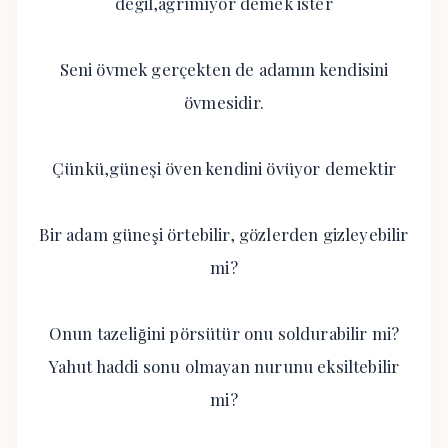
değil,ağrımıyor demek ister
Seni övmek gerçekten de adamın kendisini
övmesidir.
Çünkü,güneşi öven kendini övüyor demektir
Bir adam güneşi örtebilir, gözlerden gizleyebilir
mi?
Onun tazeliğini pörsütür onu soldurabilir mi?
Yahut haddi sonu olmayan nurunu eksiltebilir
mi?