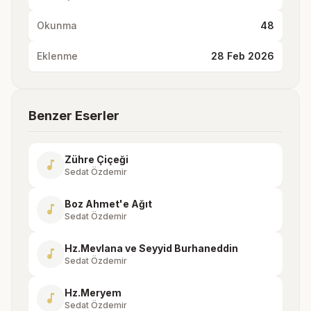
Okunma
48
Eklenme
28 Feb 2026
Benzer Eserler
Zühre Çiçeği
music_note
Sedat Özdemir
Boz Ahmet'e Ağıt
music_note
Sedat Özdemir
Hz.Mevlana ve Seyyid Burhaneddin
music_note
Sedat Özdemir
Hz.Meryem
music_note
Sedat Özdemir