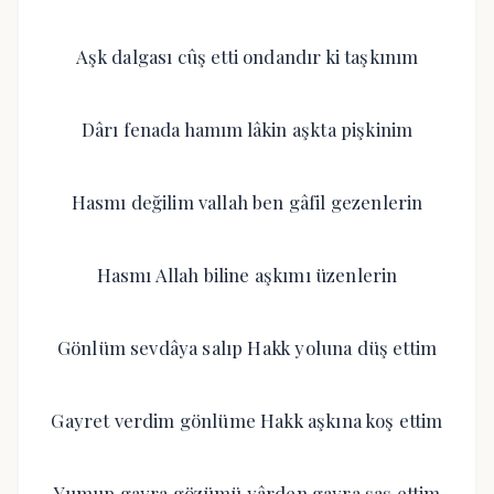
Aşk dalgası cûş etti ondandır ki taşkınım
Dârı fenada hamım lâkin aşkta pişkinim
Hasmı değilim vallah ben gâfil gezenlerin
Hasmı Allah biline aşkımı üzenlerin
Gönlüm sevdâya salıp Hakk yoluna düş ettim
Gayret verdim gönlüme Hakk aşkına koş ettim
Yumup gayra gözümü yârden gayra şaş ettim