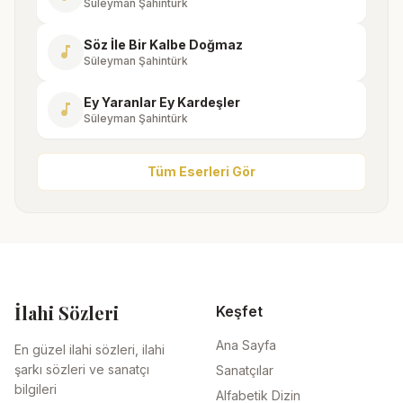
Süleyman Şahintürk
Söz İle Bir Kalbe Doğmaz
music_note
Süleyman Şahintürk
Ey Yaranlar Ey Kardeşler
music_note
Süleyman Şahintürk
Tüm Eserleri Gör
İlahi Sözleri
Keşfet
Ana Sayfa
En güzel ilahi sözleri, ilahi
şarkı sözleri ve sanatçı
Sanatçılar
bilgileri
Alfabetik Dizin