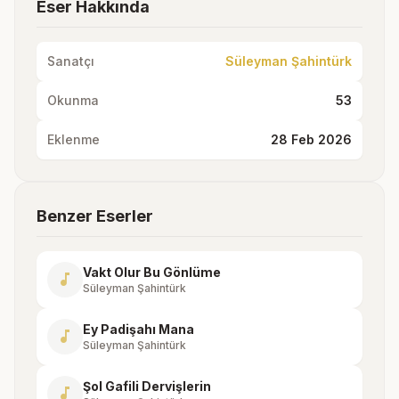
Eser Hakkında
Sanatçı
Süleyman Şahintürk
Okunma
53
Eklenme
28 Feb 2026
Benzer Eserler
Vakt Olur Bu Gönlüme
music_note
Süleyman Şahintürk
Ey Padişahı Mana
music_note
Süleyman Şahintürk
Şol Gafili Dervişlerin
music_note