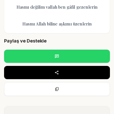
Hasmı değilim vallah ben gâfil gezenlerin
Hasmı Allah biline aşkımı üzenlerin
Paylaş ve Destekle
chat
share
content_copy