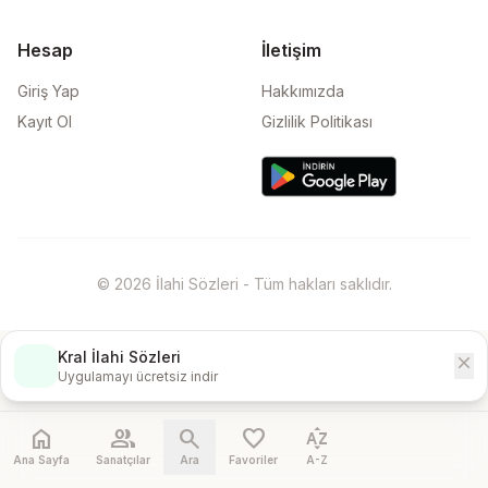
Hesap
İletişim
Giriş Yap
Hakkımızda
Kayıt Ol
Gizlilik Politikası
© 2026 İlahi Sözleri - Tüm hakları saklıdır.
Kral İlahi Sözleri
close
İndir
Uygulamayı ücretsiz indir
home
people
search
favorite
sort_by_alpha
Ana Sayfa
Sanatçılar
Ara
Favoriler
A-Z