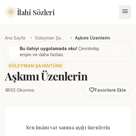
menu
İlahi Sözleri
light_mode
chevron_right
chevron_right
Ana Sayfa
Süleyman Şahintürk
Aşkımı Üzenlerin
Bu ilahiyi uygulamada oku!
Çevrimdışı
İndir
erişim ve daha fazlası.
SÜLEYMAN ŞAHINTÜRK
Aşkımı Üzenlerin
favorite_border
visibility
53 Okunma
Favorilere Ekle
Sen imânı var sanma aşığı üzenlerin