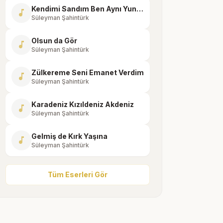
Kendimi Sandım Ben Aynı Yunus
music_note
Süleyman Şahintürk
Olsun da Gör
music_note
Süleyman Şahintürk
Zülkereme Seni Emanet Verdim
music_note
Süleyman Şahintürk
Karadeniz Kızıldeniz Akdeniz
music_note
Süleyman Şahintürk
Gelmiş de Kırk Yaşına
music_note
Süleyman Şahintürk
Tüm Eserleri Gör