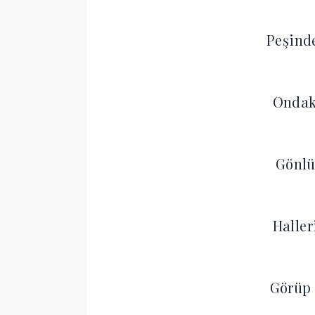
Peşind
Ondaki
Gönlü
Haller
Görüp 