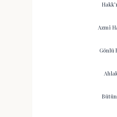
Hakk’ı
Azmi H
Gönlü 
Ahla
Bütün