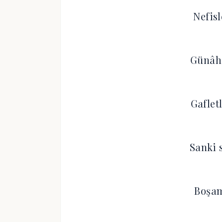
Nefis
Günâh
Gaflet
Sanki 
Boşam