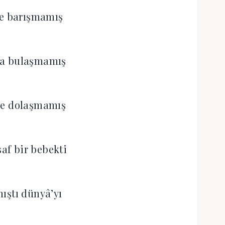
le barışmamış
a bulaşmamış
le dolaşmamış
saf bir bebekti
ıştı dünyâ’yı