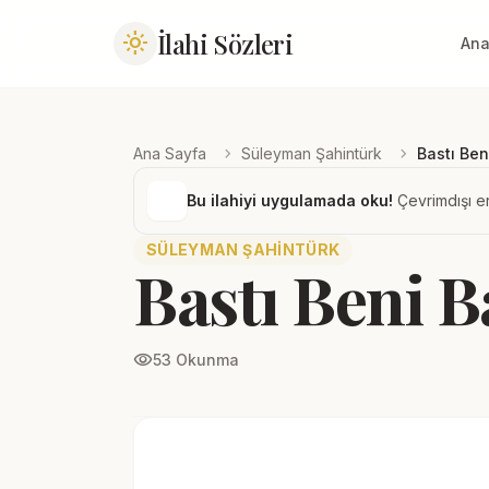
İlahi Sözleri
light_mode
Ana
chevron_right
chevron_right
Ana Sayfa
Süleyman Şahintürk
Bastı Ben
Bu ilahiyi uygulamada oku!
Çevrimdışı er
SÜLEYMAN ŞAHINTÜRK
Bastı Beni B
visibility
53 Okunma