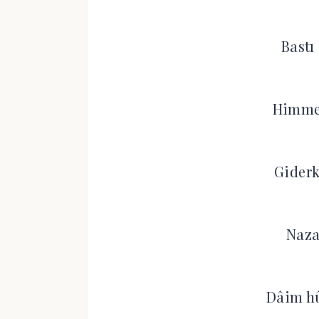
Bastı
Himmet
Giderk
Naza
Dâim h