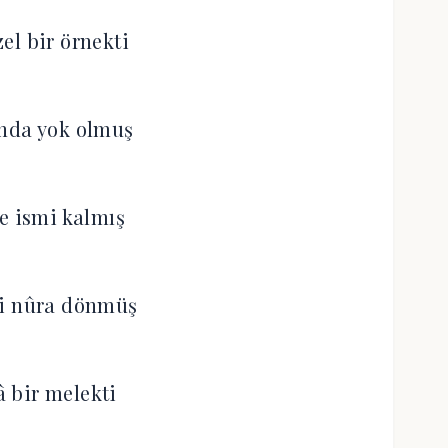
el bir örnekti
ında yok olmuş
e ismi kalmış
li nûra dönmüş
 bir melekti