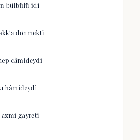
n bülbülü idi
akk’a dönmekti
hep câmideydi
kı hâmideydi
 azmi gayreti