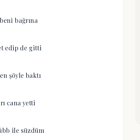
 beni bağrına
 edip de gitti
en şöyle baktı
rı cana yetti
ûbb ile süzdüm