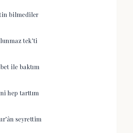
in bilmediler
lunmaz tek’ti
et ile baktım
ini hep tarttım
ur’ân seyrettim