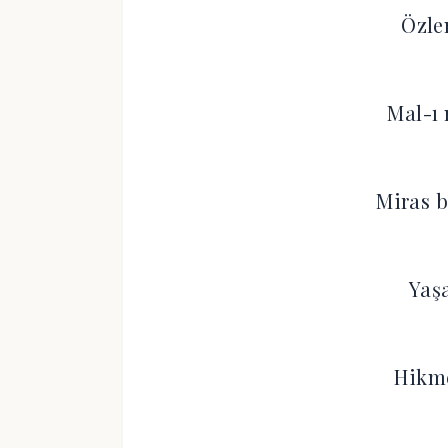
Özle
Mal-ı
Miras b
Yaşa
Hikme