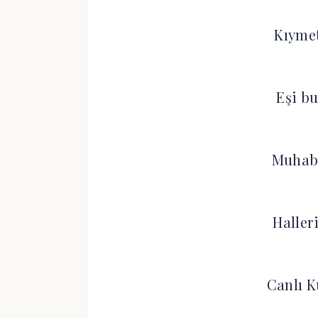
Kıymet
Eşi bu
Muhabb
Haller
Canlı K