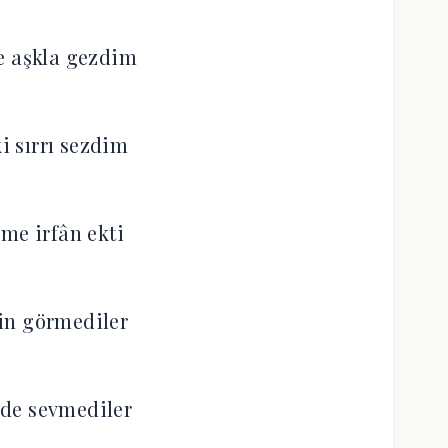
e aşkla gezdim
 sırrı sezdim
me irfân ekti
in görmediler
de sevmediler