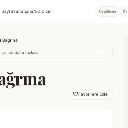
dark_mode
 Sayfa
Sanatçılar
A-Z Dizin
Uygulama
i Bağrına
işim ve daha fazlası.
İndir
ağrına
favorite_border
Favorilere Ekle