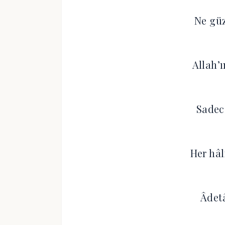
Ne güz
Allah’
Sadec
Her hâ
Âdetâ