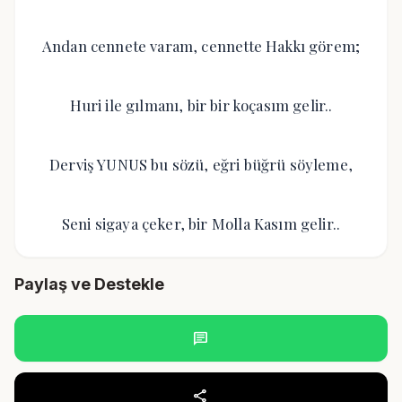
Andan cennete varam, cennette Hakkı görem;
Huri ile gılmanı, bir bir koçasım gelir..
Derviş YUNUS bu sözü, eğri büğrü söyleme,
Seni sigaya çeker, bir Molla Kasım gelir..
Paylaş ve Destekle
chat
share