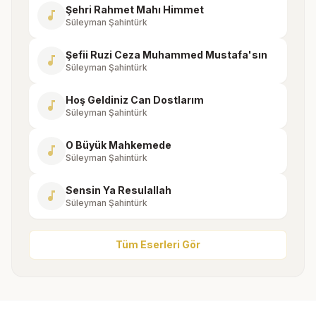
Şehri Rahmet Mahı Himmet
music_note
Süleyman Şahintürk
Şefii Ruzi Ceza Muhammed Mustafa'sın
music_note
Süleyman Şahintürk
Hoş Geldiniz Can Dostlarım
music_note
Süleyman Şahintürk
O Büyük Mahkemede
music_note
Süleyman Şahintürk
Sensin Ya Resulallah
music_note
Süleyman Şahintürk
Tüm Eserleri Gör