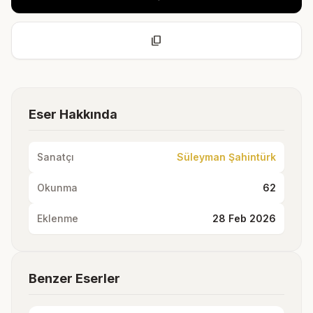
content_copy
Eser Hakkında
Sanatçı
Süleyman Şahintürk
Okunma
62
Eklenme
28 Feb 2026
Benzer Eserler