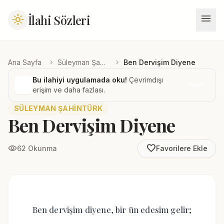
menu
İlahi Sözleri
light_mode
chevron_right
chevron_right
Ana Sayfa
Süleyman Şahintürk
Ben Dervişim Diyene
Bu ilahiyi uygulamada oku!
Çevrimdışı
İndir
erişim ve daha fazlası.
SÜLEYMAN ŞAHINTÜRK
Ben Dervişim Diyene
favorite_border
visibility
62 Okunma
Favorilere Ekle
Ben dervişim diyene, bir ün edesim gelir;