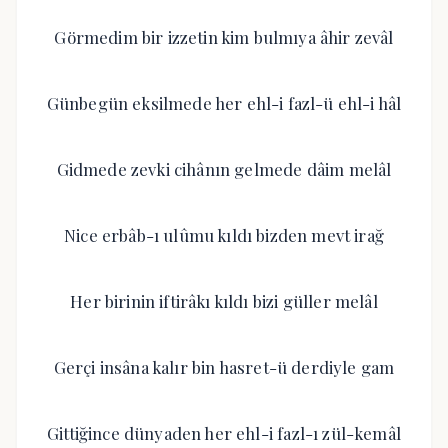
Görmedim bir izzetin kim bulmıya âhir zevâl
Günbegün eksilmede her ehl-i fazl-ü ehl-i hâl
Gidmede zevki cihânın gelmede dâim melâl
Nice erbâb-ı ulûmu kıldı bizden mevt irağ
Her birinin iftirâkı kıldı bizi güller melâl
Gerçi insâna kalır bin hasret-ü derdiyle gam
Gittiğince dünyaden her ehl-i fazl-ı zül-kemâl