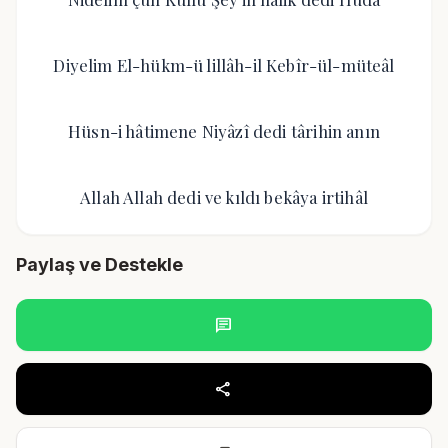
Diyelim El-hükm-ü lillâh-il Kebîr-ül-müteâl
Hüsn-i hâtimene Niyâzî dedi târihin anın
Allah Allah dedi ve kıldı bekâya irtihâl
Paylaş ve Destekle
chat
share