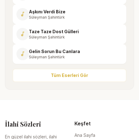
Aşkını Verdi Bize
music_note
Süleyman Şahintürk
Taze Taze Dost Gülleri
music_note
Süleyman Şahintürk
Gelin Sorun Bu Canlara
music_note
Süleyman Şahintürk
Tüm Eserleri Gör
İlahi Sözleri
Keşfet
Ana Sayfa
En güzel ilahi sözleri, ilahi