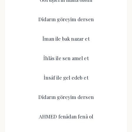
Dîdarın göreyim dersen
Îman ile bak nazar et
İhlâs ile sen amel et
İnsâf ile gel edeb et
Dîdarın göreyim dersen
AHMED fenâdan fenâ ol