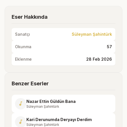
Eser Hakkında
Sanatçı
Süleyman Şahintürk
Okunma
57
Eklenme
28 Feb 2026
Benzer Eserler
Nazar Ettin Güldün Bana
music_note
Süleyman Şahintürk
Kari Derunumda Deryayı Derdim
music_note
Süleyman Şahintürk