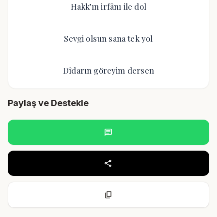
Hakk’ın irfânı ile dol
Sevgi olsun sana tek yol
Dîdarın göreyim dersen
Paylaş ve Destekle
chat
share
content_copy