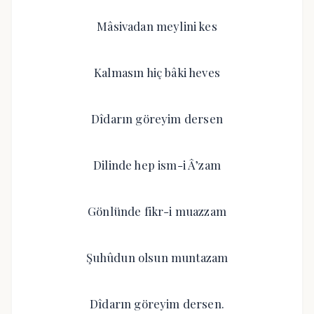
Mâsivadan meylini kes
Kalmasın hiç bâki heves
Dîdarın göreyim dersen
Dilinde hep ism-i Â’zam
Gönlünde fikr-i muazzam
Şuhûdun olsun muntazam
Dîdarın göreyim dersen.