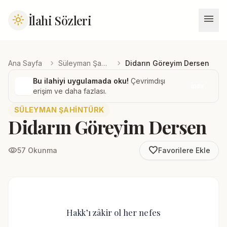
menu
İlahi Sözleri
light_mode
chevron_right
chevron_right
Ana Sayfa
Süleyman Şahintürk
Didarın Göreyim Dersen
Bu ilahiyi uygulamada oku!
Çevrimdışı
İndir
erişim ve daha fazlası.
SÜLEYMAN ŞAHINTÜRK
Didarın Göreyim Dersen
favorite_border
visibility
57 Okunma
Favorilere Ekle
Hakk’ı zâkir ol her nefes