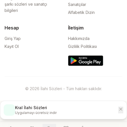
şarkı sözleri ve sanatçı
Sanatçılar
bilgileri
Alfabetik Dizin
Hesap
İletişim
Giriş Yap
Hakkımızda
Kayıt Ol
Gizlilik Politikası
© 2026 İlahi Sözleri - Tüm hakları saklıdır.
Kral İlahi Sözleri
close
İndir
Uygulamayı ücretsiz indir