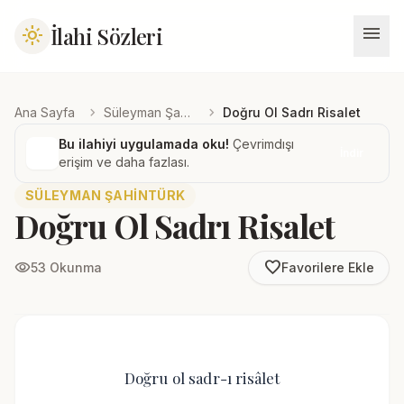
menu
İlahi Sözleri
light_mode
chevron_right
chevron_right
Ana Sayfa
Süleyman Şahintürk
Doğru Ol Sadrı Risalet
Bu ilahiyi uygulamada oku!
Çevrimdışı
İndir
erişim ve daha fazlası.
SÜLEYMAN ŞAHINTÜRK
Doğru Ol Sadrı Risalet
favorite_border
visibility
53 Okunma
Favorilere Ekle
Doğru ol sadr-ı risâlet