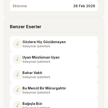
Eklenme
28 Feb 2026
Benzer Eserler
Gözlere Hiç Gözükmeyen
music_note
Süleyman Şahintürk
Uyan Müslüman Uyan
music_note
Süleyman Şahintürk
Bahar Vakti
music_note
Süleyman Şahintürk
Bu Menzil Bir Mürurgahtır
music_note
Süleyman Şahintürk
Bağışla Bizi
music_note
Süleyman Şahintürk