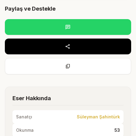
Paylaş ve Destekle
chat
share
content_copy
Eser Hakkında
Sanatçı
Süleyman Şahintürk
Okunma
53