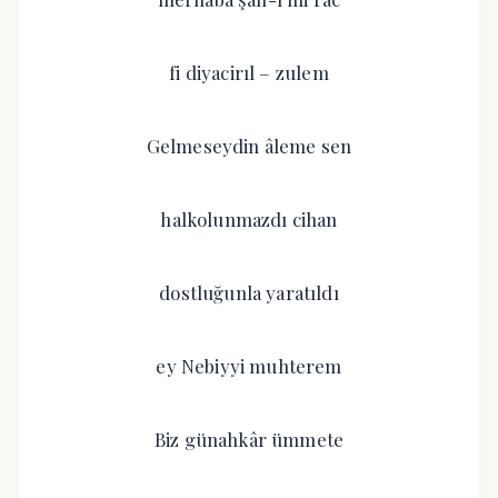
fi diyacirıl – zulem
Gelmeseydin âleme sen
halkolunmazdı cihan
dostluğunla yaratıldı
ey Nebiyyi muhterem
Biz günahkâr ümmete