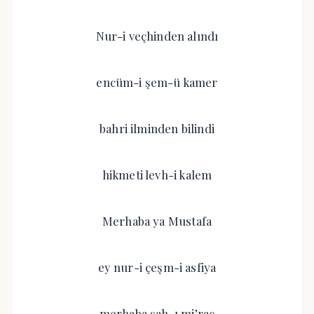
Nur-i veçhinden alındı
encüm-i şem-ü kamer
bahri ilminden bilindi
hikmeti levh-i kalem
Merhaba ya Mustafa
ey nur-i çeşm-i asfiya
merhaba şah-ı mi’rac