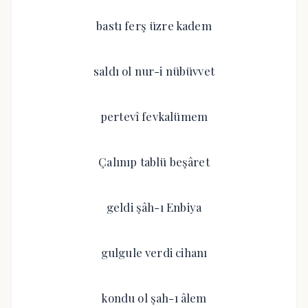
bastı ferş üzre kadem
saldı ol nur-i nübüvvet
pertevî fevkalümem
Çalınıp tablü beşâret
geldi şâh-ı Enbiya
gulgule verdi cihanı
kondu ol şah-ı âlem