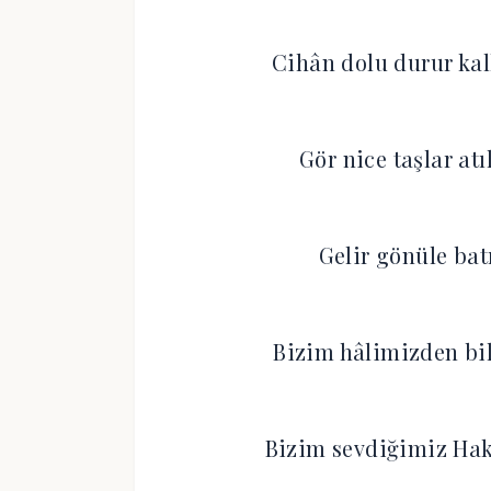
Cihân dolu durur kall
Gör nice taşlar atı
Gelir gönüle batı
Bizim hâlimizden bi
Bizim sevdiğimiz Hak’