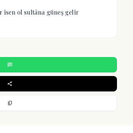
isen ol sultâna güneş gelir
chat
share
content_copy