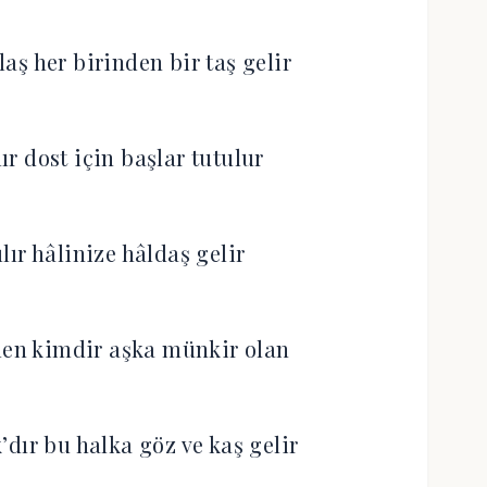
aş her birinden bir taş gelir
lır dost için başlar tutulur
lır hâlinize hâldaş gelir
len kimdir aşka münkir olan
dır bu halka göz ve kaş gelir