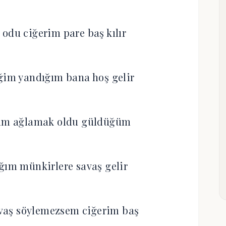
 odu ciğerim pare baş kılır
ğim yandığım bana hoş gelir
ğım ağlamak oldu güldüğüm
ığım münkirlere savaş gelir
vaş söylemezsem ciğerim baş