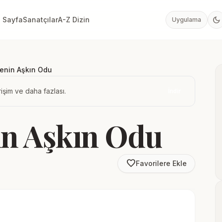
dark_mode
 Sayfa
Sanatçılar
A-Z Dizin
Uygulama
Senin Aşkın Odu
işim ve daha fazlası.
İndir
in Aşkın Odu
favorite_border
Favorilere Ekle