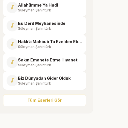
Allahümme Ya Hadi
music_note
Süleyman Şahintürk
Bu Derd Meyhanesinde
music_note
Süleyman Şahintürk
Hakk’a Mahbub Ta Ezelden Ebediyyen Sevilen
music_note
Süleyman Şahintürk
Sakın Emanete Etme Hıyanet
music_note
Süleyman Şahintürk
Biz Dünyadan Gider Olduk
music_note
Süleyman Şahintürk
Tüm Eserleri Gör