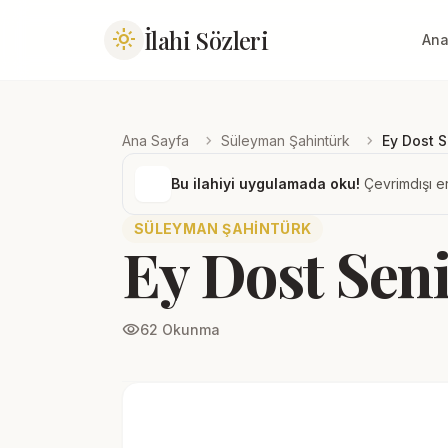
İlahi Sözleri
light_mode
Ana
chevron_right
chevron_right
Ana Sayfa
Süleyman Şahintürk
Ey Dost 
Bu ilahiyi uygulamada oku!
Çevrimdışı er
SÜLEYMAN ŞAHINTÜRK
Ey Dost Sen
visibility
62 Okunma