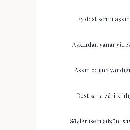
Ey dost senin aşkın
Aşkından yanar yüre
Askın oduna yandı
Dost sana zâri kıld
Söyler isem sözüm sa