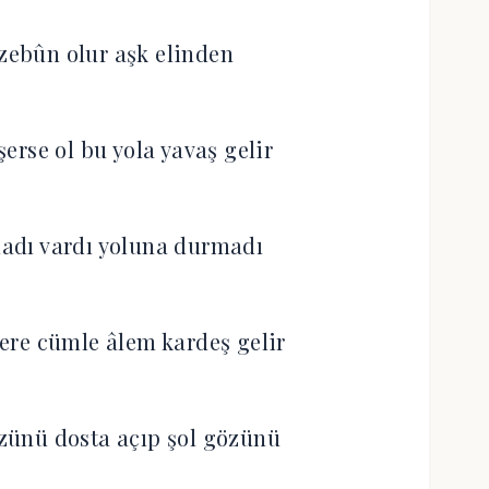
 zebûn olur aşk elinden
erse ol bu yola yavaş gelir
adı vardı yoluna durmadı
lere cümle âlem kardeş gelir
zünü dosta açıp şol gözünü