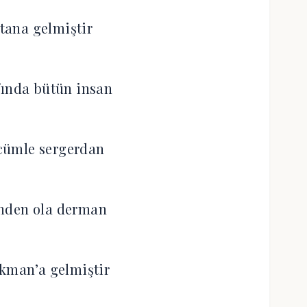
ltana gelmiştir
fında bütün insan
cümle sergerdan
nden ola derman
kman’a gelmiştir