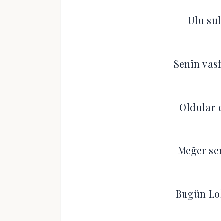
Ulu su
Senin vas
Oldular 
Meğer se
Bugün Lo