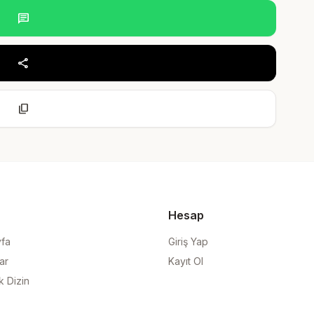
chat
share
content_copy
Hesap
yfa
Giriş Yap
ar
Kayıt Ol
k Dizin