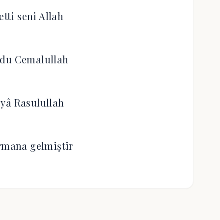
etti seni Allah
ldu Cemalullah
 yâ Rasulullah
rmana gelmiştir