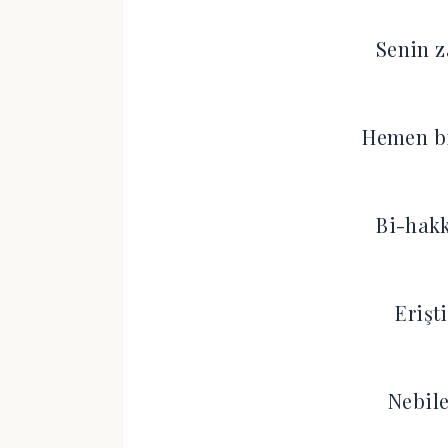
Senin z
Hemen bi
Bi-hakk
Erişt
Nebile