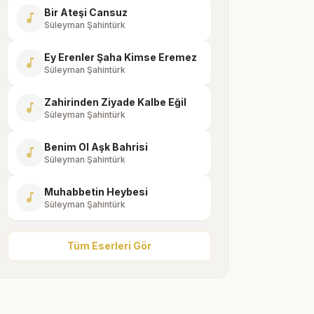
Bir Ateşi Cansuz
music_note
Süleyman Şahintürk
Ey Erenler Şaha Kimse Eremez
music_note
Süleyman Şahintürk
Zahirinden Ziyade Kalbe Eğil
music_note
Süleyman Şahintürk
Benim Ol Aşk Bahrisi
music_note
Süleyman Şahintürk
Muhabbetin Heybesi
music_note
Süleyman Şahintürk
Tüm Eserleri Gör