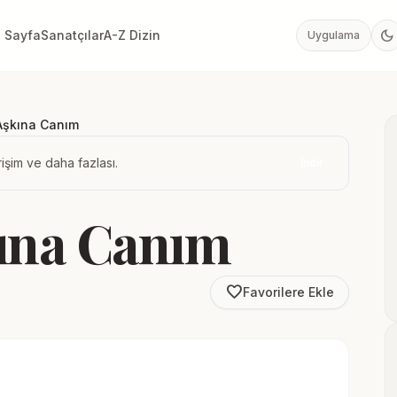
dark_mode
 Sayfa
Sanatçılar
A-Z Dizin
Uygulama
Aşkına Canım
işim ve daha fazlası.
İndir
ına Canım
favorite_border
Favorilere Ekle