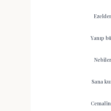
Ezelde
Yanıp bü
Nebiler
Sana ku
Cemalin 