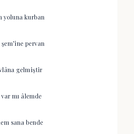
m yoluna kurban
 şem’ine pervan
vlâna gelmiştir
 var mı âlemde
lem sana bende