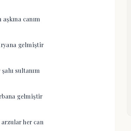
n aşkına canım
ryana gelmiştir
 şahı sultanım
rbana gelmiştir
arzular her can