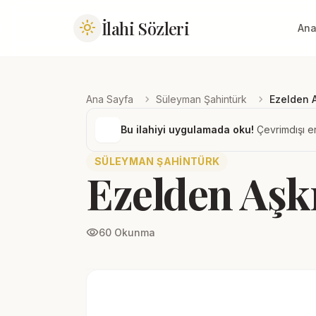
İlahi Sözleri
light_mode
Ana
chevron_right
chevron_right
Ana Sayfa
Süleyman Şahintürk
Ezelden 
Bu ilahiyi uygulamada oku!
Çevrimdışı er
SÜLEYMAN ŞAHINTÜRK
Ezelden Aşk
visibility
60 Okunma