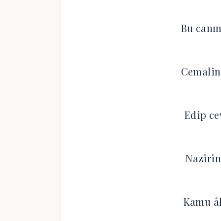
Bu canı
Cemalin
Edip ce
Nazirin
Kamu â