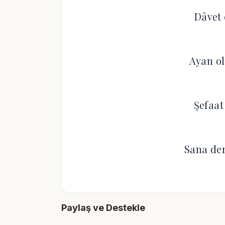
Dâvet 
Ayan o
Şefaat
Sana de
Paylaş ve Destekle