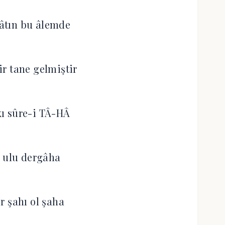
âtın bu âlemde
r tane gelmiştir
ı sûre-i TÂ-HÂ
i ulu dergâha
r şahı ol şaha