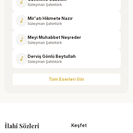
music_note
Süleyman Şahintürk
Mir'atı Hikmete Nazır
music_note
Süleyman Şahintürk
Meyi Muhabbet Neşreder
music_note
Süleyman Şahintürk
Derviş Gönlü Beytullah
music_note
Süleyman Şahintürk
Tüm Eserleri Gör
İlahi Sözleri
Keşfet