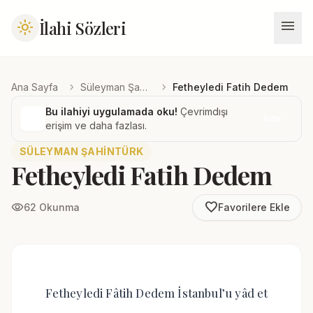
menu
İlahi Sözleri
light_mode
chevron_right
chevron_right
Ana Sayfa
Süleyman Şahintürk
Fetheyledi Fatih Dedem
Bu ilahiyi uygulamada oku!
Çevrimdışı
İndir
erişim ve daha fazlası.
SÜLEYMAN ŞAHINTÜRK
Fetheyledi Fatih Dedem
favorite_border
visibility
62 Okunma
Favorilere Ekle
Fetheyledi Fâtih Dedem İstanbul’u yâd et