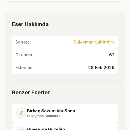
Eser Hakkında
Sanatçı
Süleyman Şahintürk
Okunma
62
Eklenme
28 Feb 2026
Benzer Eserler
Birkaç Sözüm Var Sana
music_note
Süleyman Şahintürk
Güvenme Güzelim