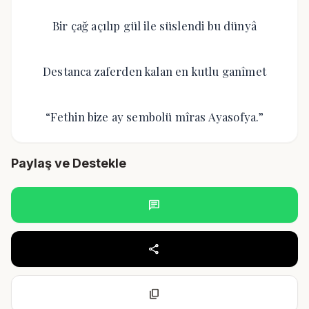
Bir çağ açılıp gül ile süslendi bu dünyâ
Destanca zaferden kalan en kutlu ganîmet
“Fethin bize ay sembolü mîras Ayasofya.”
Paylaş ve Destekle
chat
share
content_copy