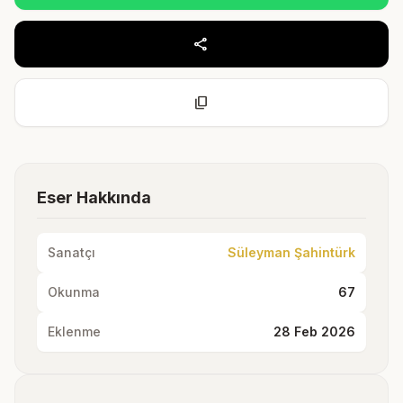
share
content_copy
Eser Hakkında
Sanatçı
Süleyman Şahintürk
Okunma
67
Eklenme
28 Feb 2026