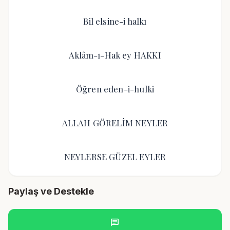
Bil elsine-i halkı
Aklâm-ı-Hak ey HAKKI
Öğren eden-i-hulki
ALLAH GÖRELİM NEYLER
NEYLERSE GÜZEL EYLER
Paylaş ve Destekle
chat