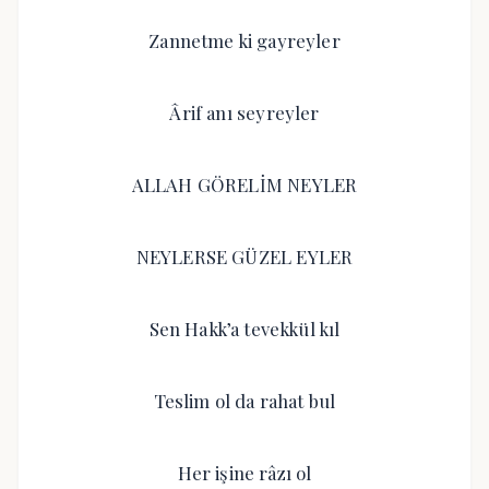
Zannetme ki gayreyler
Ârif anı seyreyler
ALLAH GÖRELİM NEYLER
NEYLERSE GÜZEL EYLER
Sen Hakk’a tevekkül kıl
Teslim ol da rahat bul
Her işine râzı ol