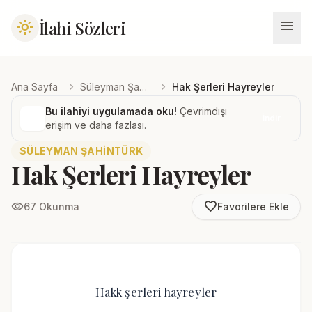
menu
İlahi Sözleri
light_mode
chevron_right
chevron_right
Ana Sayfa
Süleyman Şahintürk
Hak Şerleri Hayreyler
Bu ilahiyi uygulamada oku!
Çevrimdışı
İndir
erişim ve daha fazlası.
SÜLEYMAN ŞAHINTÜRK
Hak Şerleri Hayreyler
favorite_border
visibility
67 Okunma
Favorilere Ekle
Hakk şerleri hayreyler