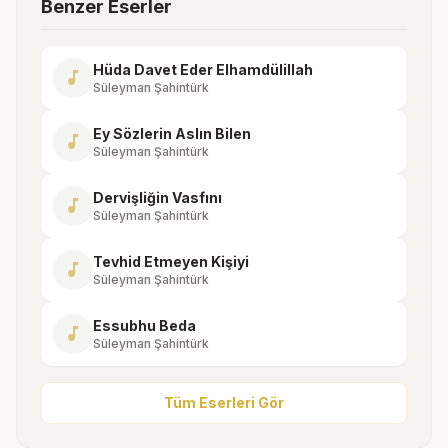
Benzer Eserler
Hüda Davet Eder Elhamdülillah
music_note
Süleyman Şahintürk
Ey Sözlerin Aslın Bilen
music_note
Süleyman Şahintürk
Dervişliğin Vasfını
music_note
Süleyman Şahintürk
Tevhid Etmeyen Kişiyi
music_note
Süleyman Şahintürk
Essubhu Beda
music_note
Süleyman Şahintürk
Tüm Eserleri Gör