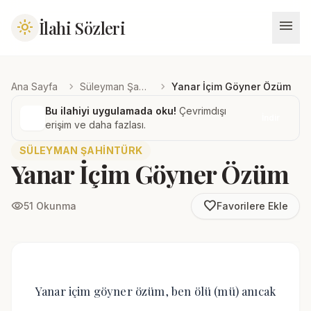
menu
İlahi Sözleri
light_mode
chevron_right
chevron_right
Ana Sayfa
Süleyman Şahintürk
Yanar İçim Göyner Özüm
Bu ilahiyi uygulamada oku!
Çevrimdışı
İndir
erişim ve daha fazlası.
SÜLEYMAN ŞAHINTÜRK
Yanar İçim Göyner Özüm
favorite_border
visibility
51 Okunma
Favorilere Ekle
Yanar içim göyner özüm, ben ölü (mü) anıcak