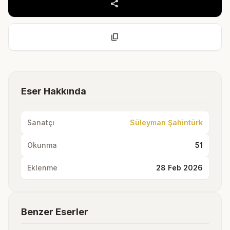
share
content_copy
Eser Hakkında
Sanatçı
Süleyman Şahintürk
Okunma
51
Eklenme
28 Feb 2026
Benzer Eserler