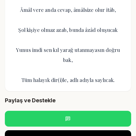
Âmâl vere anda cevap, âmâlsize olur itâb,
Şol kişiye olmaz azab, bunda âzâd oluşucak
Yunus imdi sen kıl yarağ utanmayasın doğru
bak,
Tüm halayık dir(i)le, adlı adıyla saylıcak.
Paylaş ve Destekle
chat