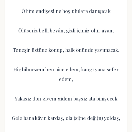
Ölüm endişesi ne hoş ululara danışıcak
Ölüseriz belli beyân, gizli içimiz olur ayan,
Teneşir üstüne konup, halk önünde yavunacak.
Hiç bilmezem ben nice edem, kangı yana sefer
edem,
Yakasız don giyem gidem başsız ata binişecek
Gele bana kâvin kardaş, ola (si)ne deği(n) yoldaş,