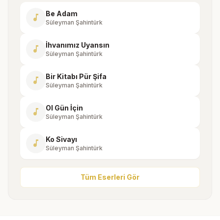
Be Adam
music_note
Süleyman Şahintürk
İhvanımız Uyansın
music_note
Süleyman Şahintürk
Bir Kitabı Pür Şifa
music_note
Süleyman Şahintürk
Ol Gün İçin
music_note
Süleyman Şahintürk
Ko Sivayı
music_note
Süleyman Şahintürk
Tüm Eserleri Gör