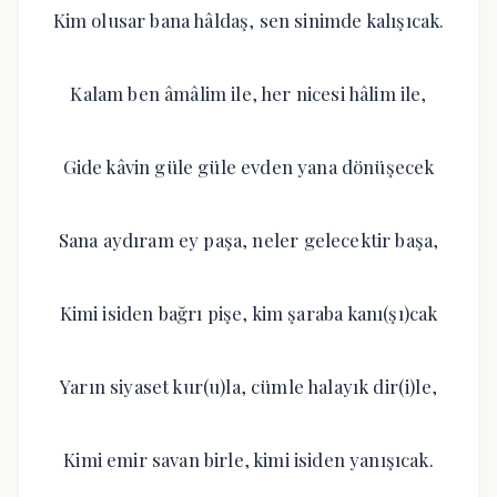
Kim olusar bana hâldaş, sen sinimde kalışıcak.
Kalam ben âmâlim ile, her nicesi hâlim ile,
Gide kâvin güle güle evden yana dönüşecek
Sana aydıram ey paşa, neler gelecektir başa,
Kimi isiden bağrı pişe, kim şaraba kanı(şı)cak
Yarın siyaset kur(u)la, cümle halayık dir(i)le,
Kimi emir savan birle, kimi isiden yanışıcak.