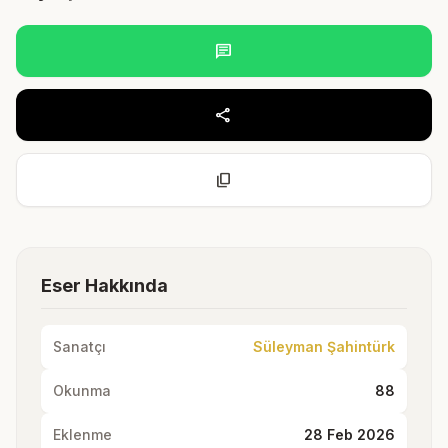
chat
share
content_copy
Eser Hakkında
Sanatçı
Süleyman Şahintürk
Okunma
88
Eklenme
28 Feb 2026