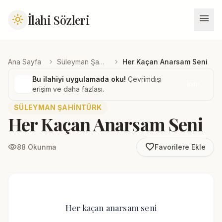
menu
İlahi Sözleri
light_mode
chevron_right
chevron_right
Ana Sayfa
Süleyman Şahintürk
Her Kaçan Anarsam Seni
Bu ilahiyi uygulamada oku!
Çevrimdışı
İndir
erişim ve daha fazlası.
SÜLEYMAN ŞAHINTÜRK
Her Kaçan Anarsam Seni
favorite_border
visibility
88 Okunma
Favorilere Ekle
Her kaçan anarsam seni