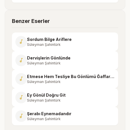
Benzer Eserler
Sordum Bilge Ariflere
music_note
Süleyman Şahintürk
Dervişlerin Gönlünde
music_note
Süleyman Şahintürk
Etmese Hem Tesliye Bu Gönlümü Ğaffarlığın
music_note
Süleyman Şahintürk
Ey Gönül Doğru Git
music_note
Süleyman Şahintürk
Şerabı Eynemadandır
music_note
Süleyman Şahintürk