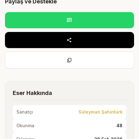
Paylaş ve Destekle
chat
share
content_copy
Eser Hakkında
Sanatçı
Süleyman Şahintürk
Okunma
48