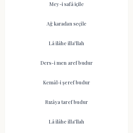
Mey-i safâ içile
Ağ karadan seçile
Lâ ilâhe illa’llah
Ders-i men aref budur
Kemâl-i şeref budur
Rızâya taref budur
Lâ ilâhe illa’llah