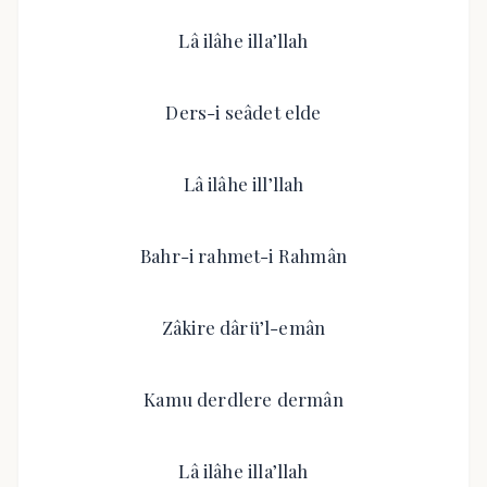
Lâ ilâhe illa’llah
Ders-i seâdet elde
Lâ ilâhe ill’llah
Bahr-i rahmet-i Rahmân
Zâkire dârü’l-emân
Kamu derdlere dermân
Lâ ilâhe illa’llah