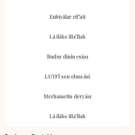
Enbiyâlar rif’ati
Lâ ilâhe illa’llah
Budur dînin esâsı
LUTFÎ sen olma âsî
Merhametin deryâsı
Lâ ilâhe illa’llah