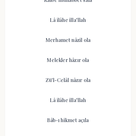
Lâ ilâhe illa’llah
Merhamet nâzil ola
Melekler hâzır ola
Zü’l-Celâl nâzır ola
Lâ ilâhe illa’llah
Bâb-ı hikmet açıla