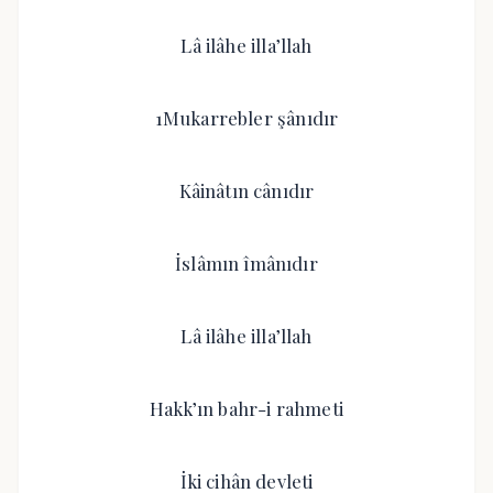
Lâ ilâhe illa’llah
1Mukarrebler şânıdır
Kâinâtın cânıdır
İslâmın îmânıdır
Lâ ilâhe illa’llah
Hakk’ın bahr-i rahmeti
İki cihân devleti