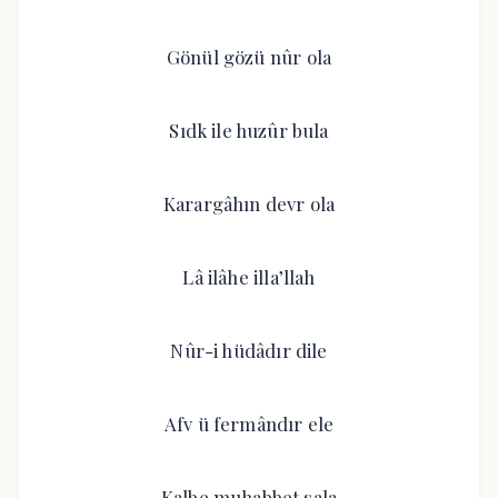
Gönül gözü nûr ola
Sıdk ile huzûr bula
Karargâhın devr ola
Lâ ilâhe illa’llah
Nûr-i hüdâdır dile
Afv ü fermândır ele
Kalbe muhabbet sala