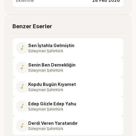
Eklenme
28 Feb 2026
Benzer Eserler
Sen İştahla Gelmiştin
music_note
Süleyman Şahintürk
Senin Ben Demekliğin
music_note
Süleyman Şahintürk
Kopdu Bugün Kıyamet
music_note
Süleyman Şahintürk
Edep Gözle Edep Yahu
music_note
Süleyman Şahintürk
Derdi Veren Yaratandır
music_note
Süleyman Şahintürk