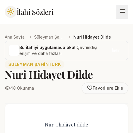
menu
İlahi Sözleri
light_mode
chevron_right
chevron_right
Ana Sayfa
Süleyman Şahintürk
Nuri Hidayet Dilde
Bu ilahiyi uygulamada oku!
Çevrimdışı
İndir
erişim ve daha fazlası.
SÜLEYMAN ŞAHINTÜRK
Nuri Hidayet Dilde
favorite_border
visibility
48 Okunma
Favorilere Ekle
Nûr-i hidâyet dilde