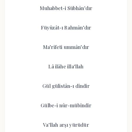
Muhabbet-i Sübhân’dır
Füyûzât-ı Rahmân’dır
Ma’rifeti ummân’dır
Lâ ilâhe illa’llah
Gül gülistân-ı dîndir
Gülbe-i nûr-mübîndir
Va’llah arşı yürüdür