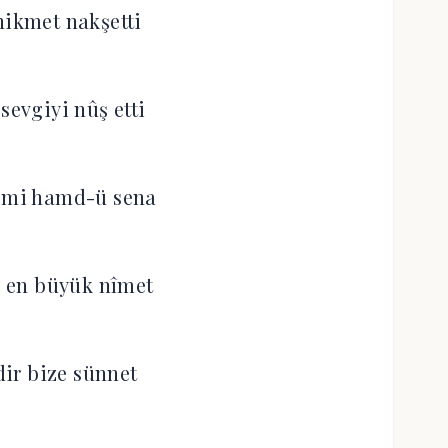
hikmet nakşetti
sevgiyi nûş etti
 mi hamd-ü sena
 en büyük nîmet
ir bize sünnet