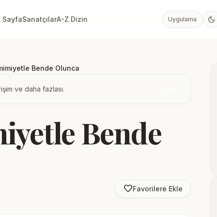
dark_mode
 Sayfa
Sanatçılar
A-Z Dizin
Uygulama
amimiyetle Bende Olunca
işim ve daha fazlası.
İndir
miyetle Bende
favorite_border
Favorilere Ekle