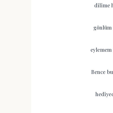
dilime 
gönlüm 
eylemem
Bence bu
hediyed