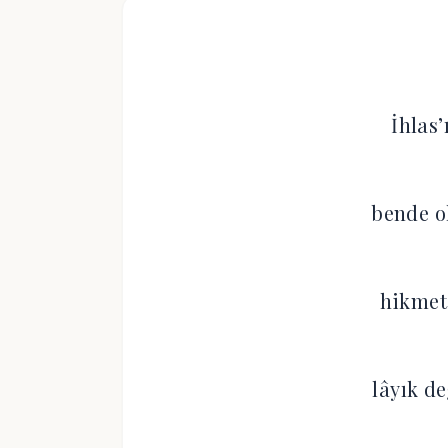
İhlas
bende o
hikmet-
lâyık d