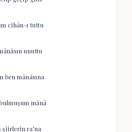
m cihân-ı tuttu
 mânâsın unuttu
m ben mânâsına
a bulmuşum mânâ
şiirlerin ra’na