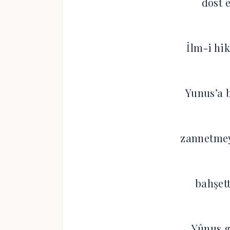
dost e
İlm-i hi
Yunus’a 
zannetme
bahşett
Yûnus g