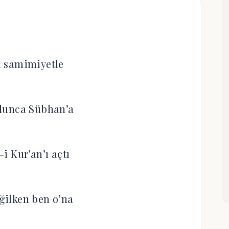
’ı samimiyetle
lunca Sübhan’a
i Kur’an’ı açtı
eğilken ben o’na