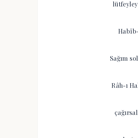
lütfeyle
Habib-
Sağım so
Râh-ı Ha
çağırsa