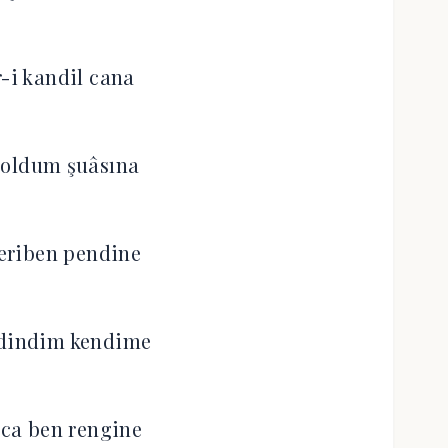
r-i kandil cana
 oldum şuâsına
eriben pendine
edindim kendime
ca ben rengine