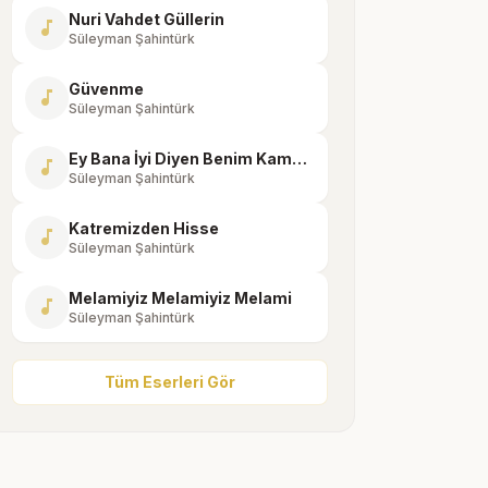
Nuri Vahdet Güllerin
music_note
Süleyman Şahintürk
Güvenme
music_note
Süleyman Şahintürk
Ey Bana İyi Diyen Benim Kamudan Yavuz
music_note
Süleyman Şahintürk
Katremizden Hisse
music_note
Süleyman Şahintürk
Melamiyiz Melamiyiz Melami
music_note
Süleyman Şahintürk
Tüm Eserleri Gör