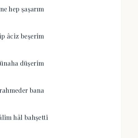
ne hep şaşarım
ip âciz beşerim
günaha düşerim
 rahmeder bana
lim hâl bahşetti