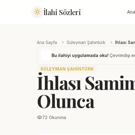
İlahi Sözleri
light_mode
Ana
chevron_right
chevron_right
Ana Sayfa
Süleyman Şahintürk
İhlası S
Bu ilahiyi uygulamada oku!
Çevrimdışı er
SÜLEYMAN ŞAHINTÜRK
İhlası Sami
Olunca
visibility
72 Okunma