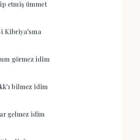
yip etmiş ümmet
i Kibriya’sına
lum görmez idim
kk’ı bilmez idim
lar gelmez idim