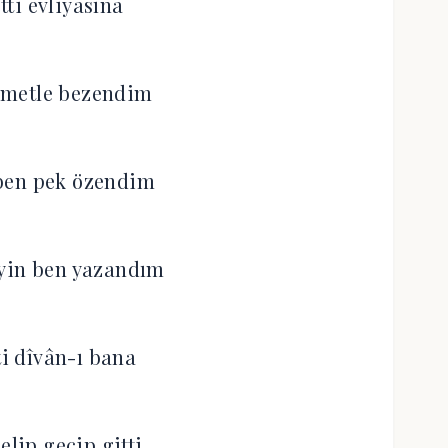
tti evliyâsına
kmetle bezendim
ben pek özendim
yin ben yazandım
i dîvân-ı bana
elip geçip gitti