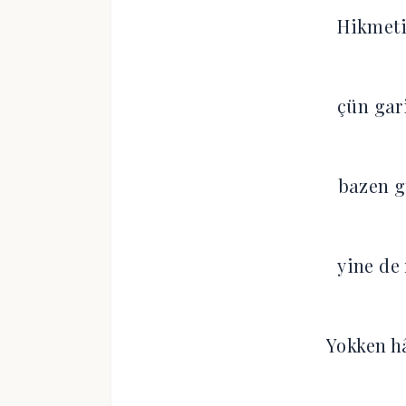
Hikmeti
çün gar
bazen 
yine de
Yokken hâ