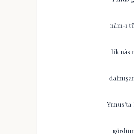
nâm-ı tü
lik nâs
dalmışa
Yunus’t
gördüm 