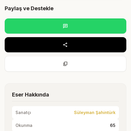
Paylaş ve Destekle
chat
share
content_copy
Eser Hakkında
Sanatçı
Süleyman Şahintürk
Okunma
65