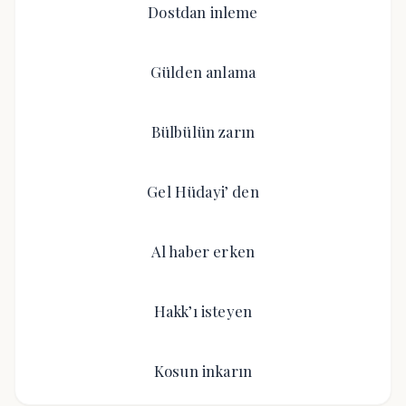
Dostdan inleme
Gülden anlama
Bülbülün zarın
Gel Hüdayi’ den
Al haber erken
Hakk’ı isteyen
Kosun inkarın