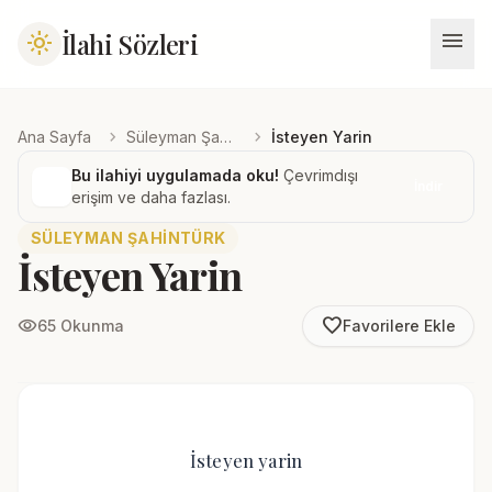
menu
İlahi Sözleri
light_mode
chevron_right
chevron_right
Ana Sayfa
Süleyman Şahintürk
İsteyen Yarin
Bu ilahiyi uygulamada oku!
Çevrimdışı
İndir
erişim ve daha fazlası.
SÜLEYMAN ŞAHINTÜRK
İsteyen Yarin
favorite_border
visibility
65 Okunma
Favorilere Ekle
İsteyen yarin