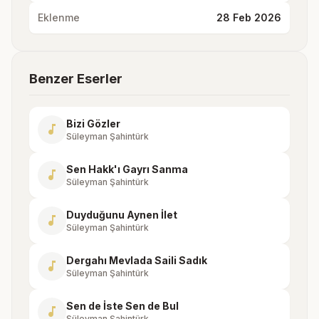
Eklenme
28 Feb 2026
Benzer Eserler
Bizi Gözler
music_note
Süleyman Şahintürk
Sen Hakk'ı Gayrı Sanma
music_note
Süleyman Şahintürk
Duyduğunu Aynen İlet
music_note
Süleyman Şahintürk
Dergahı Mevlada Saili Sadık
music_note
Süleyman Şahintürk
Sen de İste Sen de Bul
music_note
Süleyman Şahintürk