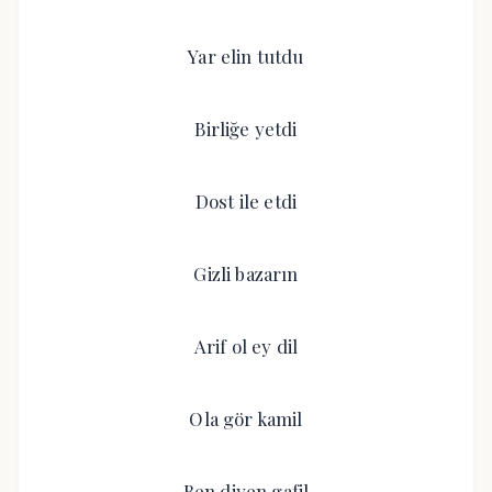
Yar elin tutdu
Birliğe yetdi
Dost ile etdi
Gizli bazarın
Arif ol ey dil
Ola gör kamil
Ben diyen gafil