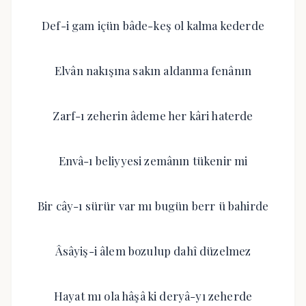
Def-i gam içün bâde-keş ol kalma kederde
Elvân nakışına sakın aldanma fenânın
Zarf-ı zeherin âdeme her kâri haterde
Envâ-ı beliyyesi zemânın tükenir mi
Bir cây-ı sürür var mı bugün berr ü bahirde
Âsâyiş-i âlem bozulup dahî düzelmez
Hayat mı ola hâşâ ki deryâ-yı zeherde