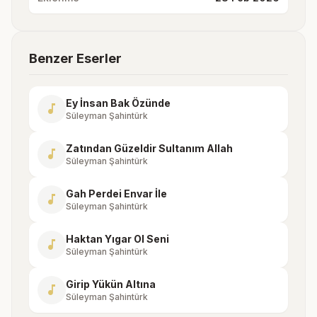
Benzer Eserler
Ey İnsan Bak Özünde
music_note
Süleyman Şahintürk
Zatından Güzeldir Sultanım Allah
music_note
Süleyman Şahintürk
Gah Perdei Envar İle
music_note
Süleyman Şahintürk
Haktan Yıgar Ol Seni
music_note
Süleyman Şahintürk
Girip Yükün Altına
music_note
Süleyman Şahintürk