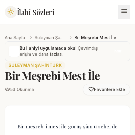
menu
İlahi Sözleri
light_mode
chevron_right
chevron_right
Ana Sayfa
Süleyman Şahintürk
Bir Meşrebi Mest İle
Bu ilahiyi uygulamada oku!
Çevrimdışı
İndir
erişim ve daha fazlası.
SÜLEYMAN ŞAHINTÜRK
Bir Meşrebi Mest İle
favorite_border
visibility
53 Okunma
Favorilere Ekle
Bir meşreb-i mest ile görüş şâm u seherde