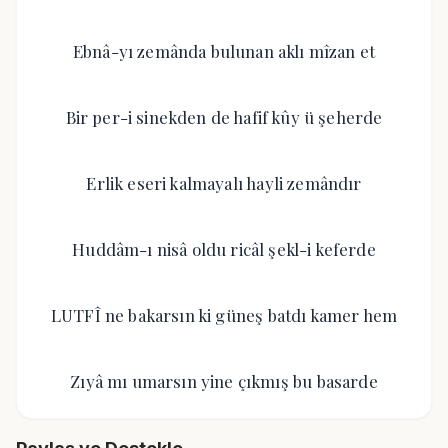
Ebnâ-yı zemânda bulunan aklı mîzan et
Bir per-i sinekden de hafif kûy ü şeherde
Erlik eseri kalmayalı hayli zemândır
Huddâm-ı nisâ oldu ricâl şekl-i keferde
LUTFÎ ne bakarsın ki güneş batdı kamer hem
Zıyâ mı umarsın yine çıkmış bu basarde