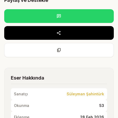
Paylaş ve Destekle
chat
share
content_copy
Eser Hakkında
Sanatçı
Süleyman Şahintürk
Okunma
53
Eklenme
28 Feb 2026