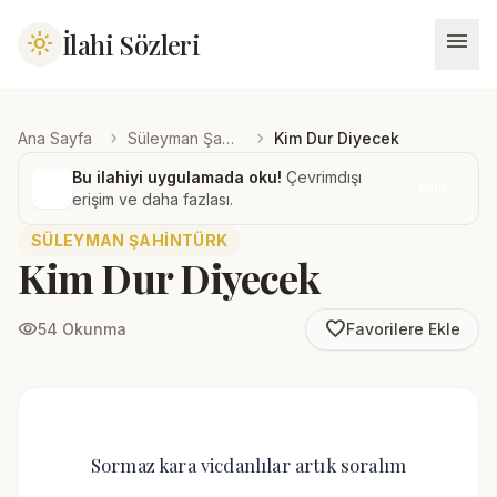
menu
İlahi Sözleri
light_mode
chevron_right
chevron_right
Ana Sayfa
Süleyman Şahintürk
Kim Dur Diyecek
Bu ilahiyi uygulamada oku!
Çevrimdışı
İndir
erişim ve daha fazlası.
SÜLEYMAN ŞAHINTÜRK
Kim Dur Diyecek
favorite_border
visibility
54 Okunma
Favorilere Ekle
Sormaz kara vicdanlılar artık soralım