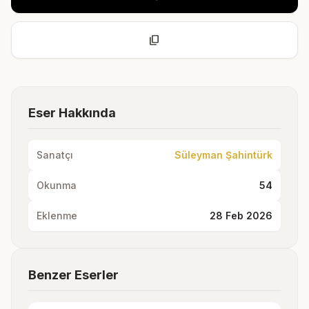
content_copy
Eser Hakkında
Sanatçı
Süleyman Şahintürk
Okunma
54
Eklenme
28 Feb 2026
Benzer Eserler