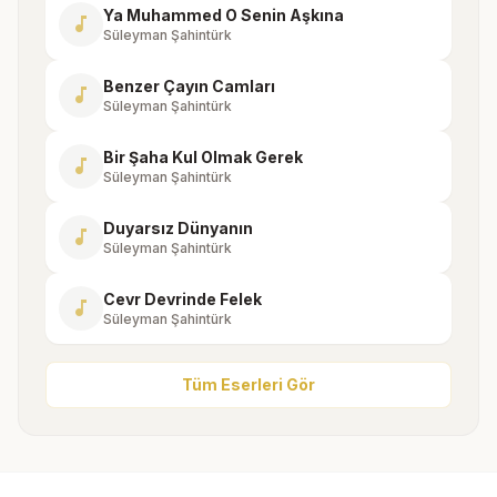
Ya Muhammed O Senin Aşkına
music_note
Süleyman Şahintürk
Benzer Çayın Camları
music_note
Süleyman Şahintürk
Bir Şaha Kul Olmak Gerek
music_note
Süleyman Şahintürk
Duyarsız Dünyanın
music_note
Süleyman Şahintürk
Cevr Devrinde Felek
music_note
Süleyman Şahintürk
Tüm Eserleri Gör