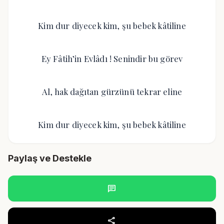
Kim dur diyecek kim, şu bebek kâtiline
Ey Fâtih’in Evlâdı ! Senindir bu görev
Al, hak dağıtan gürzünü tekrar eline
Kim dur diyecek kim, şu bebek kâtiline
Paylaş ve Destekle
chat
share