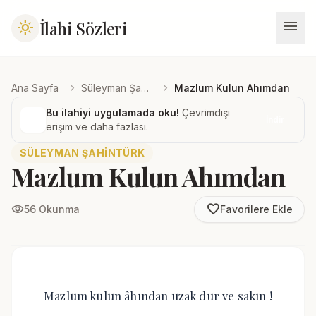
menu
İlahi Sözleri
light_mode
chevron_right
chevron_right
Ana Sayfa
Süleyman Şahintürk
Mazlum Kulun Ahımdan
Bu ilahiyi uygulamada oku!
Çevrimdışı
İndir
erişim ve daha fazlası.
SÜLEYMAN ŞAHINTÜRK
Mazlum Kulun Ahımdan
favorite_border
visibility
56 Okunma
Favorilere Ekle
Mazlum kulun âhından uzak dur ve sakın !