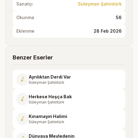
Sanatçı
Süleyman Şahintürk
Okunma
56
Eklenme
28 Feb 2026
Benzer Eserler
Ayrılıktan Derdi Var
music_note
Süleyman Şahintürk
Herkese Hoşça Bak
music_note
Süleyman Şahintürk
Kınamayın Halimi
music_note
Süleyman Şahintürk
Dünyaya Meyledenin