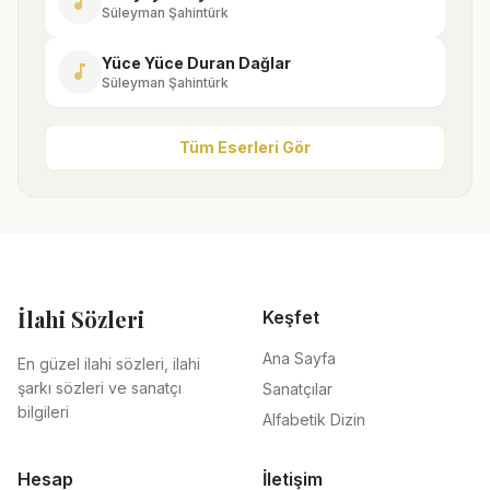
music_note
Süleyman Şahintürk
Yüce Yüce Duran Dağlar
music_note
Süleyman Şahintürk
Tüm Eserleri Gör
İlahi Sözleri
Keşfet
Ana Sayfa
En güzel ilahi sözleri, ilahi
şarkı sözleri ve sanatçı
Sanatçılar
bilgileri
Alfabetik Dizin
Hesap
İletişim