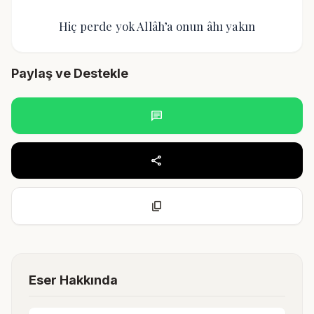
Hiç perde yok Allâh’a onun âhı yakın
Paylaş ve Destekle
chat
share
content_copy
Eser Hakkında