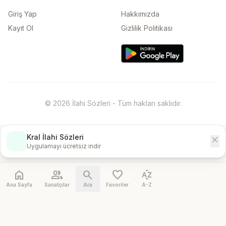
Giriş Yap
Hakkımızda
Kayıt Ol
Gizlilik Politikası
© 2026 İlahi Sözleri - Tüm hakları saklıdır.
Kral İlahi Sözleri
close
İndir
Uygulamayı ücretsiz indir
home
people
search
favorite
sort_by_alpha
Ana Sayfa
Sanatçılar
Ara
Favoriler
A-Z