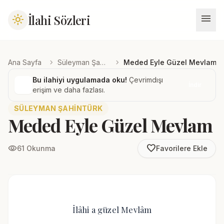
menu
İlahi Sözleri
light_mode
chevron_right
chevron_right
Ana Sayfa
Süleyman Şahintürk
Meded Eyle Güzel Mevlam
Bu ilahiyi uygulamada oku!
Çevrimdışı
İndir
erişim ve daha fazlası.
SÜLEYMAN ŞAHINTÜRK
Meded Eyle Güzel Mevlam
favorite_border
visibility
61 Okunma
Favorilere Ekle
İlâhi a güzel Mevlâm