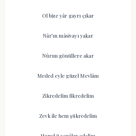
Ol bize yâr gayrı çıkar
Nâr’ın mâsivayı yakar
Nûrun gönüllere akar
Meded eyle güzel Mevlâm
Zikredelim fikredelim
Zevk ile hem şükredelim
Hamd ü senâlar edelim