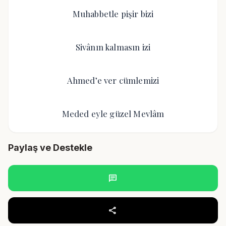
Muhabbetle pişir bizi
Sivânın kalmasın izi
Ahmed’e ver cümlemizi
Meded eyle güzel Mevlâm
Paylaş ve Destekle
chat
share