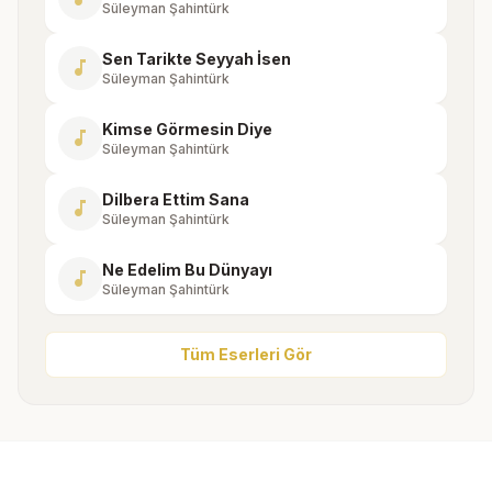
Süleyman Şahintürk
Sen Tarikte Seyyah İsen
music_note
Süleyman Şahintürk
Kimse Görmesin Diye
music_note
Süleyman Şahintürk
Dilbera Ettim Sana
music_note
Süleyman Şahintürk
Ne Edelim Bu Dünyayı
music_note
Süleyman Şahintürk
Tüm Eserleri Gör