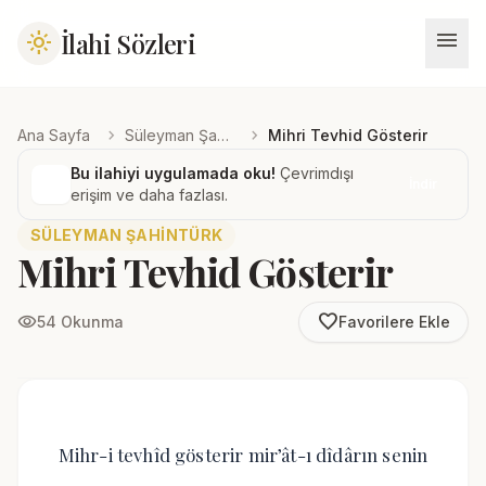
menu
İlahi Sözleri
light_mode
chevron_right
chevron_right
Ana Sayfa
Süleyman Şahintürk
Mihri Tevhid Gösterir
Bu ilahiyi uygulamada oku!
Çevrimdışı
İndir
erişim ve daha fazlası.
SÜLEYMAN ŞAHINTÜRK
Mihri Tevhid Gösterir
favorite_border
visibility
54 Okunma
Favorilere Ekle
Mihr-i tevhîd gösterir mir’ât-ı dîdârın senin