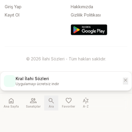
Giriş Yap
Hakkımızda
Kayıt Ol
Gizlilik Politikası
© 2026 İlahi Sözleri - Tüm hakları saklıdır.
Kral İlahi Sözleri
close
İndir
Uygulamayı ücretsiz indir
home
people
search
favorite
sort_by_alpha
Ana Sayfa
Sanatçılar
Ara
Favoriler
A-Z