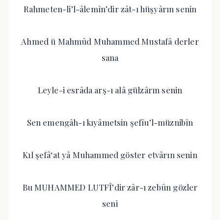
Rahmeten-li’l-âlemîn’dir zât-ı hüşyârın senin
Ahmed ü Mahmûd Muhammed Mustafâ derler
sana
Leyle-i esrâda arş-ı alâ gülzârın senin
Sen emengâh-ı kıyâmetsin şefîu’l-müznibîn
Kıl şefâʻat yâ Muhammed göster etvârın senin
Bu MUHAMMED LUTFÎ’dir zâr-ı zebûn gözler
seni