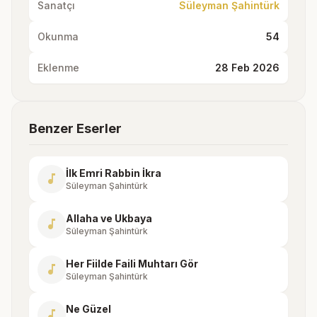
Sanatçı
Süleyman Şahintürk
Okunma
54
Eklenme
28 Feb 2026
Benzer Eserler
İlk Emri Rabbin İkra
music_note
Süleyman Şahintürk
Allaha ve Ukbaya
music_note
Süleyman Şahintürk
Her Fiilde Faili Muhtarı Gör
music_note
Süleyman Şahintürk
Ne Güzel
music_note