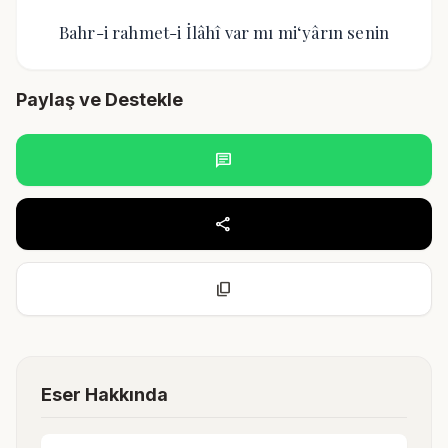
Bahr-i rahmet-i İlâhî var mı miʻyârın senin
Paylaş ve Destekle
chat
share
content_copy
Eser Hakkında