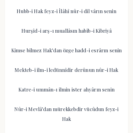
Hubb-i Hak feyz-i İlâhî nûr-i dil vârın senin
Hurşîd-i arş-ı muallâsın habîb-i Kibriyâ
Kimse bilmez Hak’dan özge hadd-i esrârın senin
Mekteb-i ilm-i ledünnîdir derûnun nûr-i Hak
Katre-i ummân-ı ilmin ister ahyârın senin
Nûr-i Mevlâ’dan mürekkebdir vücûdun feyz-i
Hak