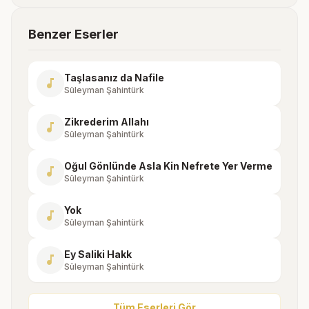
Benzer Eserler
Taşlasanız da Nafile
music_note
Süleyman Şahintürk
Zikrederim Allahı
music_note
Süleyman Şahintürk
Oğul Gönlünde Asla Kin Nefrete Yer Verme
music_note
Süleyman Şahintürk
Yok
music_note
Süleyman Şahintürk
Ey Saliki Hakk
music_note
Süleyman Şahintürk
Tüm Eserleri Gör