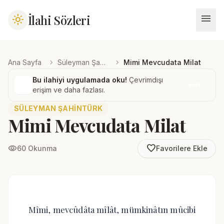
menu
İlahi Sözleri
light_mode
chevron_right
chevron_right
Ana Sayfa
Süleyman Şahintürk
Mimi Mevcudata Milat
Bu ilahiyi uygulamada oku!
Çevrimdışı
İndir
erişim ve daha fazlası.
SÜLEYMAN ŞAHINTÜRK
Mimi Mevcudata Milat
favorite_border
visibility
60 Okunma
Favorilere Ekle
Mîmi, mevcûdâta mîlât, mümkinâtın mûcibi