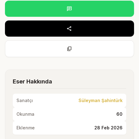
chat
share
content_copy
Eser Hakkında
Sanatçı
Süleyman Şahintürk
Okunma
60
Eklenme
28 Feb 2026