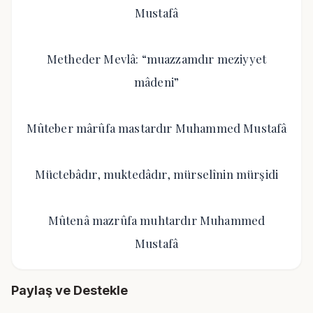
Mustafâ
Metheder Mevlâ: “muazzamdır meziyyet
mâdeni”
Mûteber mârûfa mastardır Muhammed Mustafâ
Müctebâdır, muktedâdır, mürselînin mürşidi
Mûtenâ mazrûfa muhtardır Muhammed
Mustafâ
Paylaş ve Destekle