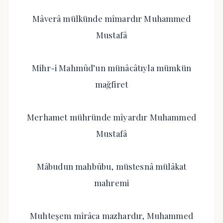
Mâverâ mülkünde mîmardır Muhammed
Mustafâ
Mihr-i Mahmûd’un münâcâtıyla mümkün
mağfiret
Merhamet mühründe mîyardır Muhammed
Mustafâ
Mâbudun mahbûbu, müstesnâ mülâkat
mahremi
Muhteşem mîrâca mazhardır, Muhammed