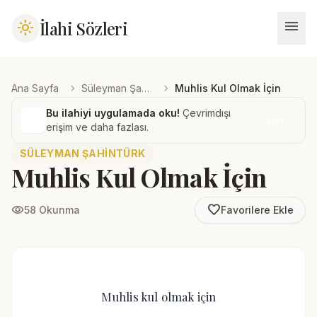
menu
İlahi Sözleri
light_mode
chevron_right
chevron_right
Ana Sayfa
Süleyman Şahintürk
Muhlis Kul Olmak İçin
Bu ilahiyi uygulamada oku!
Çevrimdışı
İndir
erişim ve daha fazlası.
SÜLEYMAN ŞAHINTÜRK
Muhlis Kul Olmak İçin
favorite_border
visibility
58 Okunma
Favorilere Ekle
Muhlis kul olmak için