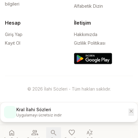
bilgileri
Alfabetik Dizin
Hesap
İletişim
Giriş Yap
Hakkımızda
Kayıt Ol
Gizlilik Politikası
© 2026 İlahi Sözleri - Tüm hakları saklıdır.
Kral İlahi Sözleri
close
İndir
Uygulamayı ücretsiz indir
home
people
search
favorite
sort_by_alpha