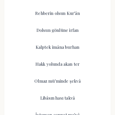
Rehberin olsun Kur’ân
Dolsun gönlüne irfan
Kalptek îmâna burhan
Hakk yolunda akan ter
Olmaz mü’minde şekvâ
Libâsın hası takvâ
İstersen cennet me’vâ