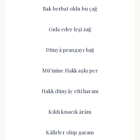
Bak berbat oldu bu çağ
Gıda eder leşi zağ
Dünyâ prangayı bağ
Mü’mine Hakk aşkı per
Hakk dünyây etti haram
Kıldı kısacık ârâm
Kâfirler olup garam