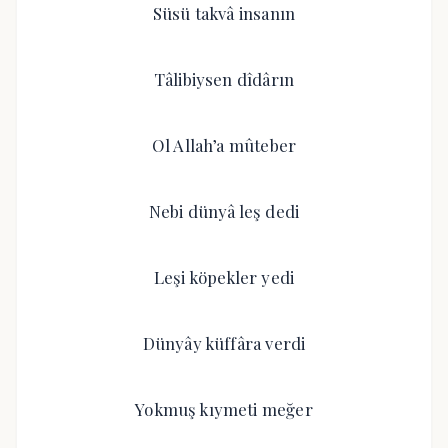
Süsü takvâ insanın
Tâlibiysen dîdârın
Ol Allah’a mûteber
Nebi dünyâ leş dedi
Leşi köpekler yedi
Dünyây küffâra verdi
Yokmuş kıymeti meğer