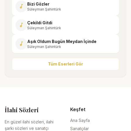
Bizi Gözler
music_note
Süleyman Şahintürk
Çekildi Gitdi
music_note
Süleyman Şahintürk
Aşık Oldum Bugün Meydan İçinde
music_note
Süleyman Şahintürk
Tüm Eserleri Gör
İlahi Sözleri
Keşfet
Ana Sayfa
En güzel ilahi sözleri, ilahi
şarkı sözleri ve sanatçı
Sanatçılar