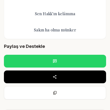
Sen Hakk’ın kelâmına
Sakın ha olma münker
Paylaş ve Destekle
chat
share
content_copy