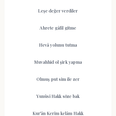
Leşe değer verdiler
Ahrete gâfil gitme
Hevâ yolunu tutma
Muvahhid ol şirk yapma
Olmuş put sim ile zer
Yunûsî Hakk söze bak
Kur’ân Kerîm kelâm Hakk