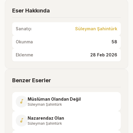
Eser Hakkında
Sanatçı
Süleyman Şahintürk
Okunma
58
Eklenme
28 Feb 2026
Benzer Eserler
Müslüman Olandan Değil
music_note
Süleyman Şahintürk
Nazarendaz Olan
music_note
Süleyman Şahintürk