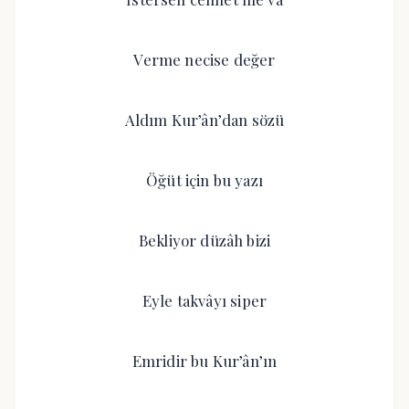
Verme necise değer
Aldım Kur’ân’dan sözü
Öğüt için bu yazı
Bekliyor düzâh bizi
Eyle takvâyı siper
Emridir bu Kur’ân’ın