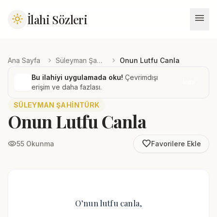
menu
İlahi Sözleri
light_mode
chevron_right
chevron_right
Ana Sayfa
Süleyman Şahintürk
Onun Lutfu Canla
Bu ilahiyi uygulamada oku!
Çevrimdışı
İndir
erişim ve daha fazlası.
SÜLEYMAN ŞAHINTÜRK
Onun Lutfu Canla
favorite_border
visibility
55 Okunma
Favorilere Ekle
O’nun lutfu canla,