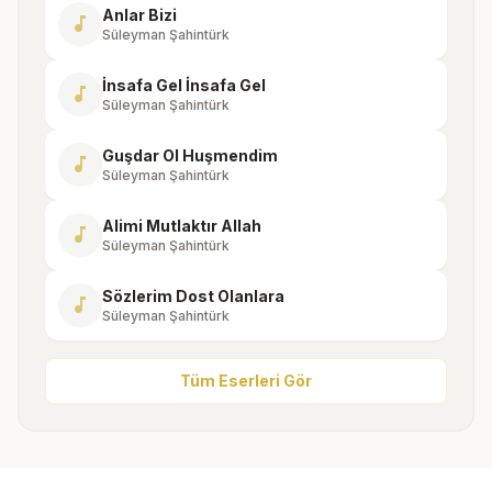
Anlar Bizi
music_note
Süleyman Şahintürk
İnsafa Gel İnsafa Gel
music_note
Süleyman Şahintürk
Guşdar Ol Huşmendim
music_note
Süleyman Şahintürk
Alimi Mutlaktır Allah
music_note
Süleyman Şahintürk
Sözlerim Dost Olanlara
music_note
Süleyman Şahintürk
Tüm Eserleri Gör