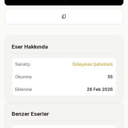
content_copy
Eser Hakkında
Sanatçı
Süleyman Şahintürk
Okunma
55
Eklenme
28 Feb 2026
Benzer Eserler