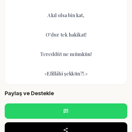
Akıl olsa bin kat,
O’dur tek hakîkat!
Tereddüt ne mümkün!
«Efillâhi şekkün?!.»
Paylaş ve Destekle
chat
share