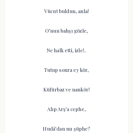
Vücut buldun, anla!
O’nun bahşı gözle,
Ne halk etti, izle!..
Tutup sonra ey kör,
Küfürbaz ve nankör!
Alıp Arş’a cephe,
Hudâ’dan mı şüphe?