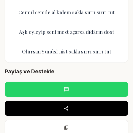
Cemül cemde al kıdem sakla sırrı sırrı tut
Aşk eyleyip seni mest açarsa dîdârın dost
Olursan Yunûsî nist sakla sırrı sırrı tut
Paylaş ve Destekle
chat
share
content_copy