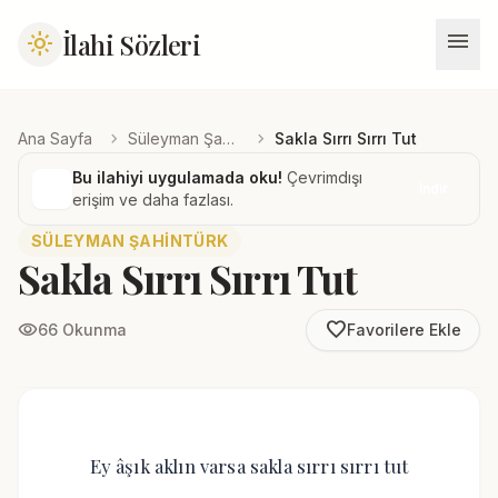
menu
İlahi Sözleri
light_mode
chevron_right
chevron_right
Ana Sayfa
Süleyman Şahintürk
Sakla Sırrı Sırrı Tut
Bu ilahiyi uygulamada oku!
Çevrimdışı
İndir
erişim ve daha fazlası.
SÜLEYMAN ŞAHINTÜRK
Sakla Sırrı Sırrı Tut
favorite_border
visibility
66 Okunma
Favorilere Ekle
Ey âşık aklın varsa sakla sırrı sırrı tut