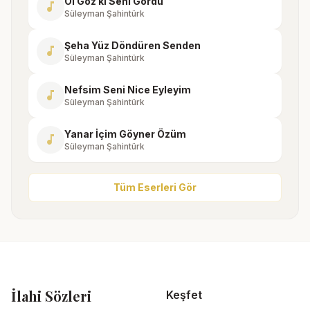
Ol Göz ki Seni Gördü
music_note
Süleyman Şahintürk
Şeha Yüz Döndüren Senden
music_note
Süleyman Şahintürk
Nefsim Seni Nice Eyleyim
music_note
Süleyman Şahintürk
Yanar İçim Göyner Özüm
music_note
Süleyman Şahintürk
Tüm Eserleri Gör
İlahi Sözleri
Keşfet