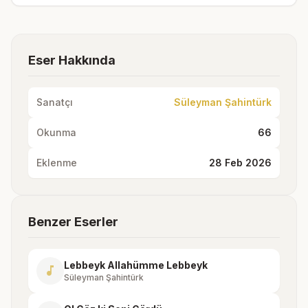
Eser Hakkında
Sanatçı
Süleyman Şahintürk
Okunma
66
Eklenme
28 Feb 2026
Benzer Eserler
Lebbeyk Allahümme Lebbeyk
music_note
Süleyman Şahintürk