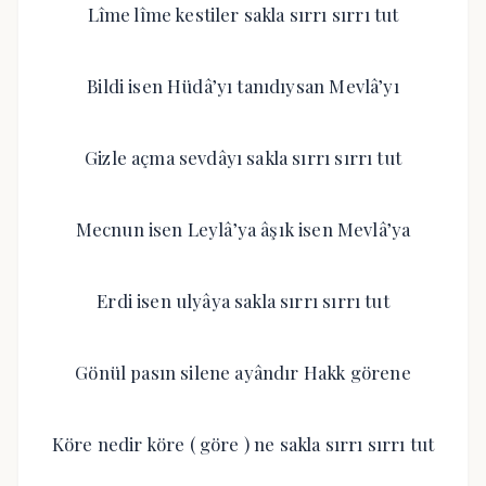
Lîme lîme kestiler sakla sırrı sırrı tut
Bildi isen Hüdâ’yı tanıdıysan Mevlâ’yı
Gizle açma sevdâyı sakla sırrı sırrı tut
Mecnun isen Leylâ’ya âşık isen Mevlâ’ya
Erdi isen ulyâya sakla sırrı sırrı tut
Gönül pasın silene ayândır Hakk görene
Köre nedir köre ( göre ) ne sakla sırrı sırrı tut