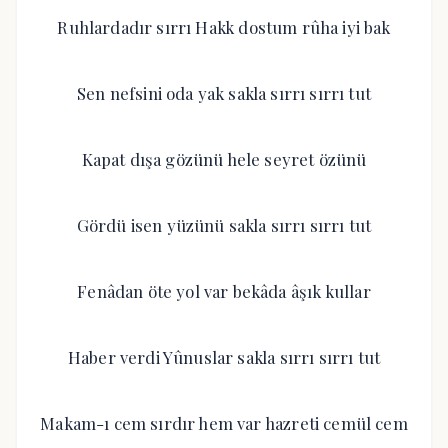
Ruhlardadır sırrı Hakk dostum rûha iyi bak
Sen nefsini oda yak sakla sırrı sırrı tut
Kapat dışa gözünü hele seyret özünü
Gördü isen yüzünü sakla sırrı sırrı tut
Fenâdan öte yol var bekâda âşık kullar
Haber verdi Yûnuslar sakla sırrı sırrı tut
Makam-ı cem sırdır hem var hazreti cemül cem