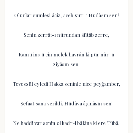
Olurlar cümlesi âciz, aceb sırr-ı Hüdâsın sen!
Senin zerrât-ı nûrundan âfitâb zerre,
Kamu ins ü cin melek hayrân ki pür nûr-u
ziyâsın sen!
Tevessül eyledi Hakka seninle nice peyğamber,
Şefaat sana verildi, Hüdâya âşınâsın sen!
Ne haddi var senin ol kadr-i bâlâna ki ere Tûbâ,