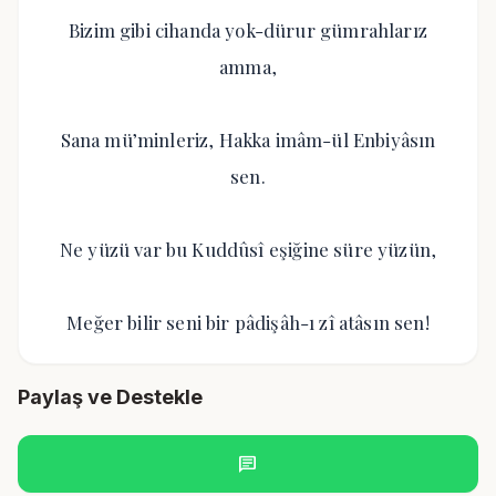
Bizim gibi cihanda yok-dürur gümrahlarız
amma,
Sana mü’minleriz, Hakka imâm-ül Enbiyâsın
sen.
Ne yüzü var bu Kuddûsî eşiğine süre yüzün,
Meğer bilir seni bir pâdişâh-ı zî atâsın sen!
Paylaş ve Destekle
chat