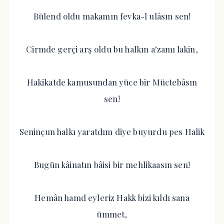
Bülend oldu makamın fevka-l ulâsın sen!
Cirmde gerçi arş oldu bu halkın a’zamı lakin,
Hakikatde kamusundan yüce bir Müctebâsın
sen!
Seninçun halkı yaratdım diye buyurdu pes Halik
Bugün kâinatın bâisi bir mehlikaasın sen!
Hemân hamd eyleriz Hakk bizi kıldı sana
ümmet,