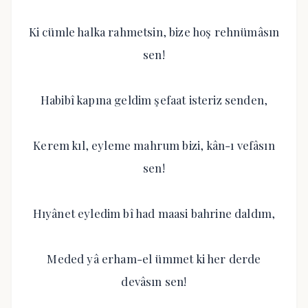
Ki cümle halka rahmetsin, bize hoş rehnümâsın
sen!
Habibî kapına geldim şefaat isteriz senden,
Kerem kıl, eyleme mahrum bizi, kân-ı vefâsın
sen!
Hıyânet eyledim bî had maasi bahrine daldım,
Meded yâ erham-el ümmet ki her derde
devâsın sen!