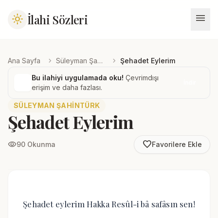
menu
İlahi Sözleri
light_mode
chevron_right
chevron_right
Ana Sayfa
Süleyman Şahintürk
Şehadet Eylerim
Bu ilahiyi uygulamada oku!
Çevrimdışı
İndir
erişim ve daha fazlası.
SÜLEYMAN ŞAHINTÜRK
Şehadet Eylerim
favorite_border
visibility
90 Okunma
Favorilere Ekle
Şehadet eylerim Hakka Resûl-i bâ safâsın sen!