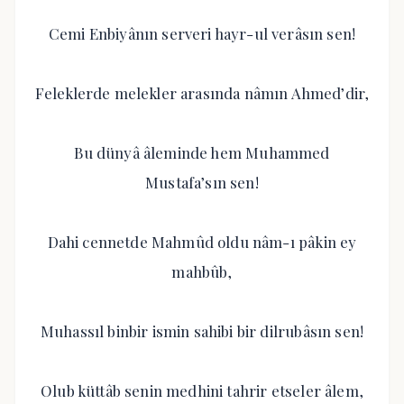
Cemi Enbiyânın serveri hayr-ul verâsın sen!
Feleklerde melekler arasında nâmın Ahmed’dir,
Bu dünyâ âleminde hem Muhammed
Mustafa’sın sen!
Dahi cennetde Mahmûd oldu nâm-ı pâkin ey
mahbûb,
Muhassıl binbir ismin sahibi bir dilrubâsın sen!
Olub küttâb senin medhini tahrir etseler âlem,