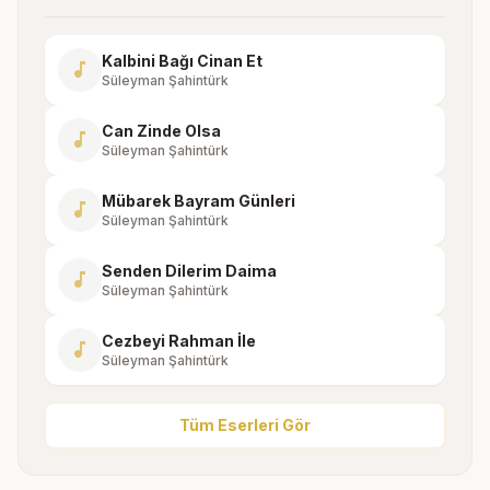
Kalbini Bağı Cinan Et
music_note
Süleyman Şahintürk
Can Zinde Olsa
music_note
Süleyman Şahintürk
Mübarek Bayram Günleri
music_note
Süleyman Şahintürk
Senden Dilerim Daima
music_note
Süleyman Şahintürk
Cezbeyi Rahman İle
music_note
Süleyman Şahintürk
Tüm Eserleri Gör