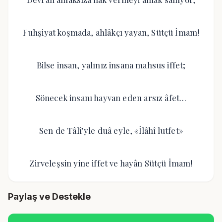
Fuhşiyat koşmada, ahlâkçı yayan, Sütçü İmam!
Bilse insan, yalınız insana mahsus iffet;
Sönecek insanı hayvan eden arsız âfet…
Sen de Tâlî’yle duâ eyle, «İlâhî lutfet»
Zirveleşsin yine iffet ve hayân Sütçü İmam!
Paylaş ve Destekle