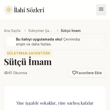
menu
İlahi Sözleri
light_mode
chevron_right
chevron_right
Ana Sayfa
Süleyman Şahintürk
Sütçü İmam
Bu ilahiyi uygulamada oku!
Çevrimdışı
İndir
erişim ve daha fazlası.
SÜLEYMAN ŞAHINTÜRK
Sütçü İmam
favorite_border
visibility
61 Okunma
Favorilere Ekle
Yine işgalde sokaklar, yine sarhoş kafalar