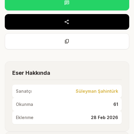
chat
share
content_copy
Eser Hakkında
Sanatçı
Süleyman Şahintürk
Okunma
61
Eklenme
28 Feb 2026