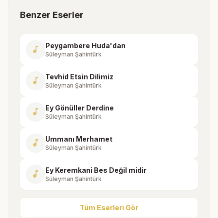
Benzer Eserler
Peygambere Huda'dan
music_note
Süleyman Şahintürk
Tevhid Etsin Dilimiz
music_note
Süleyman Şahintürk
Ey Gönüller Derdine
music_note
Süleyman Şahintürk
Ummanı Merhamet
music_note
Süleyman Şahintürk
Ey Keremkani Bes Değil midir
music_note
Süleyman Şahintürk
Tüm Eserleri Gör