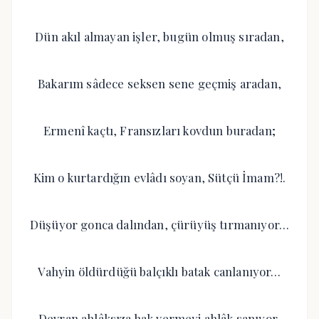
Dün akıl almayan işler, bugün olmuş sıradan,
Bakarım sâdece seksen sene geçmiş aradan,
Ermenî kaçtı, Fransızları kovdun buradan;
Kim o kurtardığın evlâdı soyan, Sütçü İmam?!.
Düşüyor gonca dalından, çürüyüş tırmanıyor…
Vahyin öldürdüğü balçıklı batak canlanıyor…
Devran ahlâksıza hak vermeyi ahlâk sanıyor,