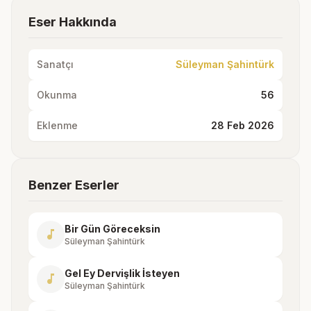
Eser Hakkında
Sanatçı
Süleyman Şahintürk
Okunma
56
Eklenme
28 Feb 2026
Benzer Eserler
Bir Gün Göreceksin
music_note
Süleyman Şahintürk
Gel Ey Dervişlik İsteyen
music_note
Süleyman Şahintürk