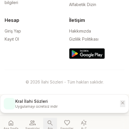
bilgileri
Alfabetik Dizin
Hesap
İletişim
Giriş Yap
Hakkımızda
Kayıt Ol
Gizlilik Politikası
© 2026 İlahi Sözleri - Tüm hakları saklıdır.
Kral İlahi Sözleri
close
İndir
Uygulamayı ücretsiz indir
home
people
search
favorite
sort_by_alpha
Ana Sayfa
Sanatçılar
Ara
Favoriler
A-Z