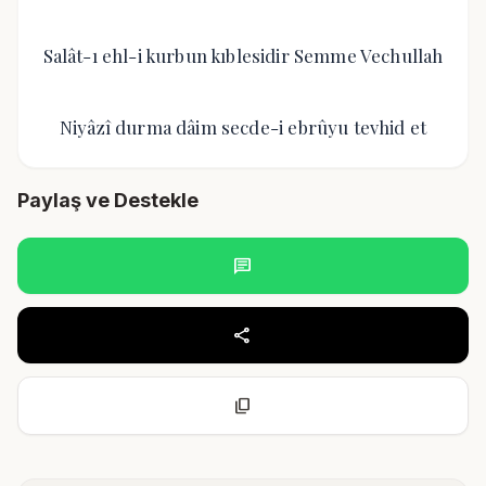
Salât-ı ehl-i kurbun kıblesidir Semme Vechullah
Niyâzî durma dâim secde-i ebrûyu tevhid et
Paylaş ve Destekle
chat
share
content_copy