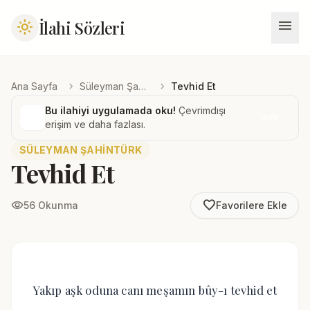
menu
İlahi Sözleri
light_mode
chevron_right
chevron_right
Ana Sayfa
Süleyman Şahintürk
Tevhid Et
Bu ilahiyi uygulamada oku!
Çevrimdışı
İndir
erişim ve daha fazlası.
SÜLEYMAN ŞAHINTÜRK
Tevhid Et
favorite_border
visibility
56 Okunma
Favorilere Ekle
Yakıp aşk oduna canı meşamın bûy-ı tevhid et