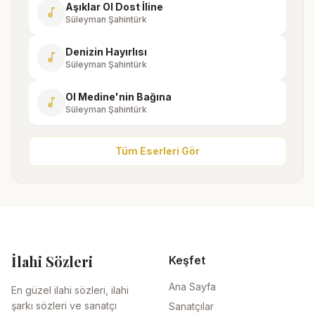
Aşıklar Ol Dost İline
music_note
Süleyman Şahintürk
Denizin Hayırlısı
music_note
Süleyman Şahintürk
Ol Medine'nin Bağına
music_note
Süleyman Şahintürk
Tüm Eserleri Gör
İlahi Sözleri
Keşfet
Ana Sayfa
En güzel ilahi sözleri, ilahi
şarkı sözleri ve sanatçı
Sanatçılar