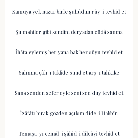
Kamuya yek nazar birle şuhûdun rûy-i tevhid et
Şu mahiler gibi kendini deryadan cüdâ sanma
İhâta eylemiş her yana bak her sûyu tevhid et
Salınma çâh-ı taklide suud et arş-ı tahkîke
Sana senden sefer eyle seni sen duy tevhid et
İzâfâtı bırak gözden açılsın dîde-i Hakbîn
Temaşa-yı cemâl-i şâhid-i dilcûyi tevhid et