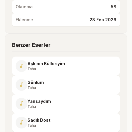
Okunma
58
Eklenme
28 Feb 2026
Benzer Eserler
Aşkının Külleriyim
music_note
Taha
Gönlüm
music_note
Taha
Yansaydım
music_note
Taha
Sadık Dost
music_note
Taha