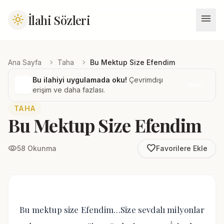
menu
İlahi Sözleri
light_mode
chevron_right
chevron_right
Ana Sayfa
Taha
Bu Mektup Size Efendim
Bu ilahiyi uygulamada oku!
Çevrimdışı
İndir
erişim ve daha fazlası.
TAHA
Bu Mektup Size Efendim
favorite_border
visibility
58 Okunma
Favorilere Ekle
Bu mektup size Efendim…Size sevdalı milyonlar