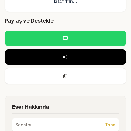
isterdim…
Paylaş ve Destekle
chat
share
content_copy
Eser Hakkında
Sanatçı
Taha