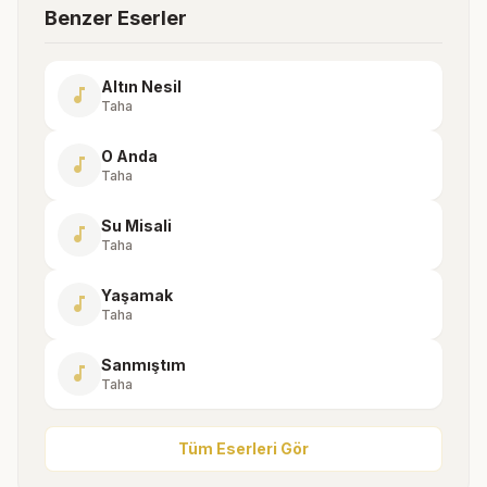
Benzer Eserler
Altın Nesil
music_note
Taha
O Anda
music_note
Taha
Su Misali
music_note
Taha
Yaşamak
music_note
Taha
Sanmıştım
music_note
Taha
Tüm Eserleri Gör