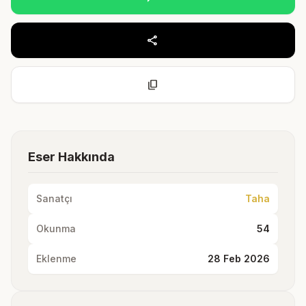
share
content_copy
Eser Hakkında
Sanatçı
Taha
Okunma
54
Eklenme
28 Feb 2026