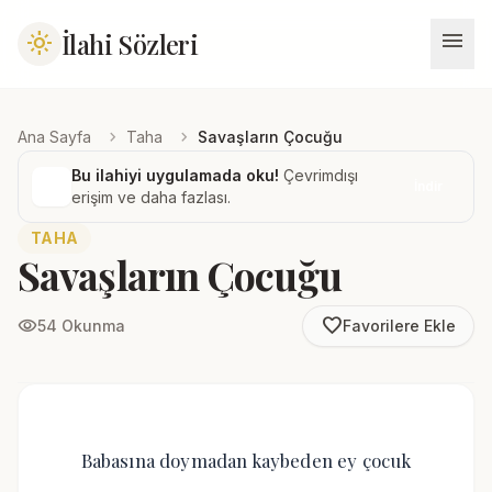
menu
İlahi Sözleri
light_mode
chevron_right
chevron_right
Ana Sayfa
Taha
Savaşların Çocuğu
Bu ilahiyi uygulamada oku!
Çevrimdışı
İndir
erişim ve daha fazlası.
TAHA
Savaşların Çocuğu
favorite_border
visibility
54 Okunma
Favorilere Ekle
Babasına doymadan kaybeden ey çocuk