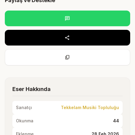
Paylaş ve Destekle
chat
share
content_copy
Eser Hakkında
Sanatçı
Tekkelam Musiki Topluluğu
Okunma
44
Eklenme
28 Feb 2026