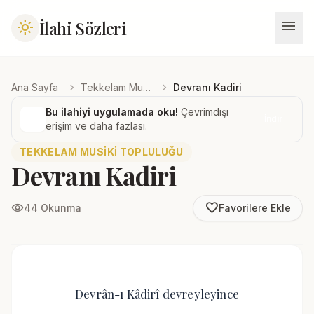
menu
İlahi Sözleri
light_mode
chevron_right
chevron_right
Ana Sayfa
Tekkelam Musiki Topluluğu
Devranı Kadiri
Bu ilahiyi uygulamada oku!
Çevrimdışı
İndir
erişim ve daha fazlası.
TEKKELAM MUSIKI TOPLULUĞU
Devranı Kadiri
favorite_border
visibility
44 Okunma
Favorilere Ekle
Devrân-ı Kâdirî devreyleyince