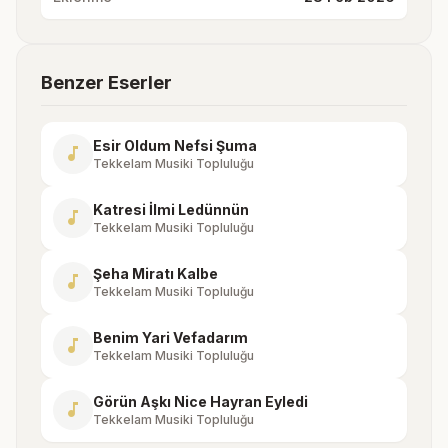
Benzer Eserler
Esir Oldum Nefsi Şuma
music_note
Tekkelam Musiki Topluluğu
Katresi İlmi Ledünnün
music_note
Tekkelam Musiki Topluluğu
Şeha Miratı Kalbe
music_note
Tekkelam Musiki Topluluğu
Benim Yari Vefadarım
music_note
Tekkelam Musiki Topluluğu
Görün Aşkı Nice Hayran Eyledi
music_note
Tekkelam Musiki Topluluğu