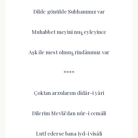
Dilde gönülde Subhanımız var
Muhabbet meyini nuş̧ eyleyince
Aşk ile mest olmuş̧ rindânımız var
****
Çoktan arzularım dîdâr-i yâri
Dilerim Mevlâ’dan nûr-i cemâli
Lutf ederse bana îyd-i visâli