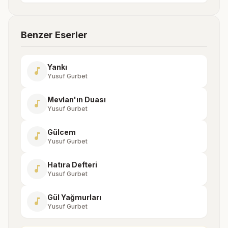
Benzer Eserler
Yankı
music_note
Yusuf Gurbet
Mevlan'ın Duası
music_note
Yusuf Gurbet
Gülcem
music_note
Yusuf Gurbet
Hatıra Defteri
music_note
Yusuf Gurbet
Gül Yağmurları
music_note
Yusuf Gurbet