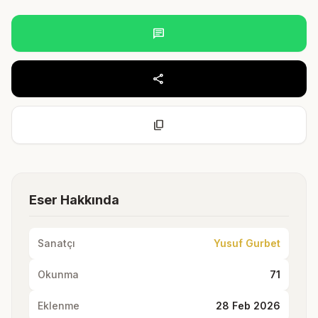
chat
share
content_copy
Eser Hakkında
Sanatçı
Yusuf Gurbet
Okunma
71
Eklenme
28 Feb 2026