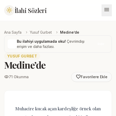
menu
İlahi Sözleri
light_mode
chevron_right
chevron_right
Ana Sayfa
Yusuf Gurbet
Medine’de
Bu ilahiyi uygulamada oku!
Çevrimdışı
İndir
erişim ve daha fazlası.
YUSUF GURBET
Medine’de
favorite_border
visibility
71 Okunma
Favorilere Ekle
Muhacire kucak açan kardeşliğe örnek olan