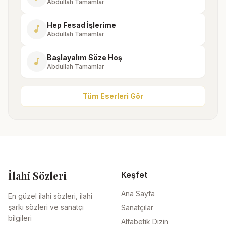
Abdullah Tamamlar
Hep Fesad İşlerime
music_note
Abdullah Tamamlar
Başlayalım Söze Hoş
music_note
Abdullah Tamamlar
Tüm Eserleri Gör
İlahi Sözleri
Keşfet
Ana Sayfa
En güzel ilahi sözleri, ilahi
şarkı sözleri ve sanatçı
Sanatçılar
bilgileri
Alfabetik Dizin