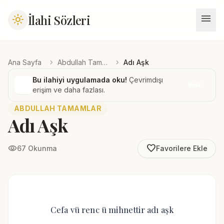
menu
İlahi Sözleri
light_mode
chevron_right
chevron_right
Ana Sayfa
Abdullah Tamamlar
Adı Aşk
Bu ilahiyi uygulamada oku!
Çevrimdışı
İndir
erişim ve daha fazlası.
ABDULLAH TAMAMLAR
Adı Aşk
favorite_border
visibility
67 Okunma
Favorilere Ekle
Cefa vü renc ü mihnettir adı aşk