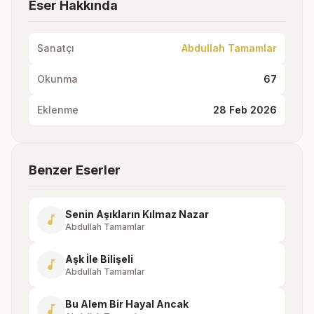
Eser Hakkında
Sanatçı
Abdullah Tamamlar
Okunma
67
Eklenme
28 Feb 2026
Benzer Eserler
Senin Aşıkların Kılmaz Nazar
music_note
Abdullah Tamamlar
Aşk İle Bilişeli
music_note
Abdullah Tamamlar
Bu Alem Bir Hayal Ancak
music_note