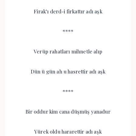
Firak’ı derd-i firkattır adı aşk
****
Verüp rahatları mihnetle alıp
Dün ü gün ah u hasrettir adı aşk
****
Bir oddur kim cana düşmüş yanadur
Yürek oldu hararettir adı aşk