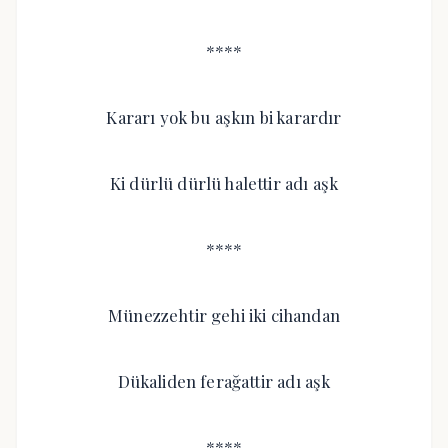
****
Kararı yok bu aşkın bi karardır
Ki dürlü dürlü halettir adı aşk
****
Münezzehtir gehi iki cihandan
Dükaliden ferağattir adı aşk
****