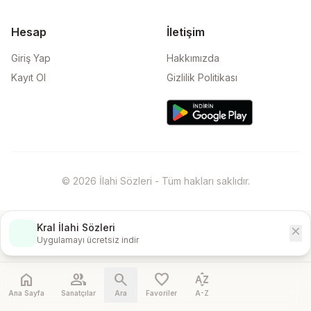
Hesap
İletişim
Giriş Yap
Hakkımızda
Kayıt Ol
Gizlilik Politikası
© 2026 İlahi Sözleri - Tüm hakları saklıdır.
Kral İlahi Sözleri
close
İndir
Uygulamayı ücretsiz indir
home
people
search
favorite
sort_by_alpha
Ana Sayfa
Sanatçılar
Ara
Favoriler
A-Z