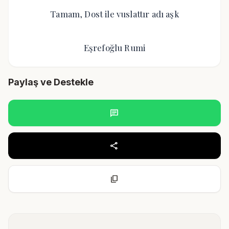
Tamam, Dost ile vuslattır adı aşk
Eşrefoğlu Rumi
Paylaş ve Destekle
chat
share
content_copy