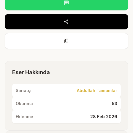
chat
share
content_copy
Eser Hakkında
Sanatçı
Abdullah Tamamlar
Okunma
53
Eklenme
28 Feb 2026