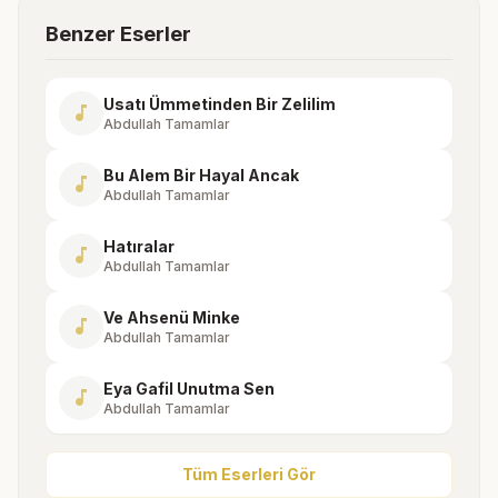
Benzer Eserler
Usatı Ümmetinden Bir Zelilim
music_note
Abdullah Tamamlar
Bu Alem Bir Hayal Ancak
music_note
Abdullah Tamamlar
Hatıralar
music_note
Abdullah Tamamlar
Ve Ahsenü Minke
music_note
Abdullah Tamamlar
Eya Gafil Unutma Sen
music_note
Abdullah Tamamlar
Tüm Eserleri Gör