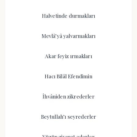
Halvetinde durmakları
Mevlâ’yâ yalvarmakları
Akar feyiz ırmakları
Hacı Bilâl Efendimin
İhvâniden zikrederler
Beytullah’ı seyrederler
Yüzün ziyaret ederler