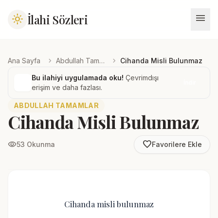
menu
İlahi Sözleri
light_mode
chevron_right
chevron_right
Ana Sayfa
Abdullah Tamamlar
Cihanda Misli Bulunmaz
Bu ilahiyi uygulamada oku!
Çevrimdışı
İndir
erişim ve daha fazlası.
ABDULLAH TAMAMLAR
Cihanda Misli Bulunmaz
favorite_border
visibility
53 Okunma
Favorilere Ekle
Cihanda misli bulunmaz