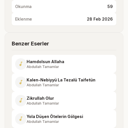
Okunma
59
Eklenme
28 Feb 2026
Benzer Eserler
Hamdolsun Allaha
music_note
Abdullah Tamamlar
Kalen-Nebiyyü La Tezalü Taifetün
music_note
Abdullah Tamamlar
Zikrullah Olur
music_note
Abdullah Tamamlar
Yola Düşen Ötelerin Gölgesi
music_note
Abdullah Tamamlar