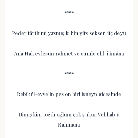
****
Peder târîhimi yazmış ki bin yüz seksen üç deyü
Ana Hak eylesün rahmet ve cümle ehl-i îmâna
****
Rebî’ü’l-evvelin pes on biri isneyn gicesinde
Dimiş kim toğdı oğlum çok şükür Vehhâb u
Rahmâna