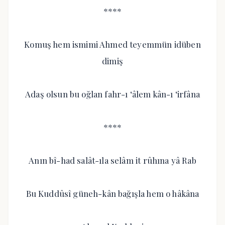
****
Komuş hem ismimi Ahmed teyemmün idüben
dimiş
Adaş olsun bu oğlan fahr-ı ‘âlem kân-ı ‘irfâna
****
Anın bî-had salât-ıla selâm it rûhına yâ Rab
Bu Kuddûsî güneh-kân bağışla hem o hâkâna