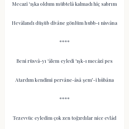
Mecazî ‘ışka oldum mübtelâ kalmadı hîç sabrım
Hevâlandı düşüb dîvâne gönlüm hubb-ı nisvâna
****
Beni rüsvâ-yı ‘âlem eyledi ‘ışk-ı mecâzî pes
Atardım kendimi pervâne-âsâ şem’-i hûbâna
****
Tezevvüc eyledim çok zen toğırdılar nice evlâd