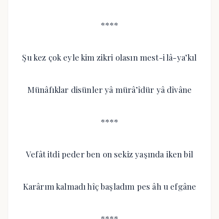
****
Şu kez çok eyle kim zikri olasın mest-i lâ-ya’kıl
Münâfıklar disünler yâ mürâ’îdür yâ dîvâne
****
Vefât itdi peder ben on sekiz yaşında iken bil
Karârım kalmadı hîç başladım pes âh u efgâne
****