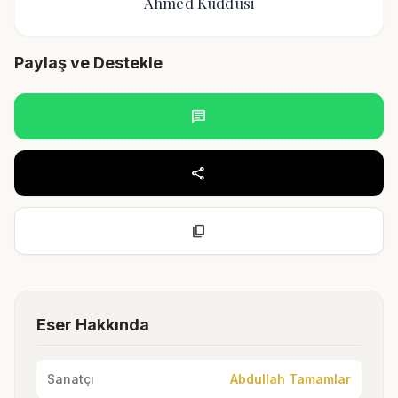
Ahmed Kuddusi
Paylaş ve Destekle
chat
share
content_copy
Eser Hakkında
Sanatçı
Abdullah Tamamlar