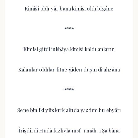
Kimisi oldı yâr bana kimisi oldı bîgâne
****
Kimisi gitdi ‘ukbâya kimisi kaldı anların
Kalanlar oldılar fitne giden düşürdi ahzâna
****
Sene bin iki yüz kırk altıda yazdım bu ebyâtı
İrişdirdi Hudâ fazlıyla nısf-ı mâh-ı Şa’bâna