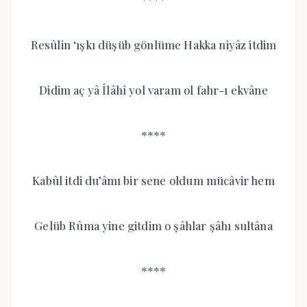
Resûlin ‘ışkı düşüb gönlüme Hakka niyâz itdim
Didim aç yâ İlâhî yol varam ol fahr-ı ekvâne
****
Kabûl itdi du’âmı bir sene oldum mücâvir hem
Gelüb Rûma yine gitdim o şâhlar şâhı sultâna
****