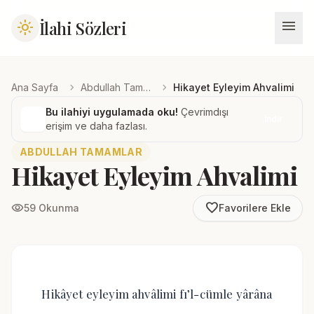
menu
İlahi Sözleri
light_mode
chevron_right
chevron_right
Ana Sayfa
Abdullah Tamamlar
Hikayet Eyleyim Ahvalimi
Bu ilahiyi uygulamada oku!
Çevrimdışı
İndir
erişim ve daha fazlası.
ABDULLAH TAMAMLAR
Hikayet Eyleyim Ahvalimi
favorite_border
visibility
59 Okunma
Favorilere Ekle
Hikâyet eyleyim ahvâlimi fı’l-cümle yârâna