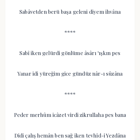
Sabâvetden berü başa geleni diyem ihvâna
****
Sabî iken gelürdi gönlüme âsârı ‘ışkın pes
Yanar idi yüreğim gice gündüz nâr-ı sûzâna
****
Peder merhûm icâzet virdi zikrullaha pes bana
Didi çalış hemân ben sağ iken tevhîd-i Yezdâna