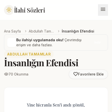
menu
İlahi Sözleri
light_mode
chevron_right
chevron_right
Ana Sayfa
Abdullah Tamamlar
İnsanlığın Efendisi
Bu ilahiyi uygulamada oku!
Çevrimdışı
İndir
erişim ve daha fazlası.
ABDULLAH TAMAMLAR
İnsanlığın Efendisi
favorite_border
visibility
70 Okunma
Favorilere Ekle
Yine hicranla Sen’i andı gönül,