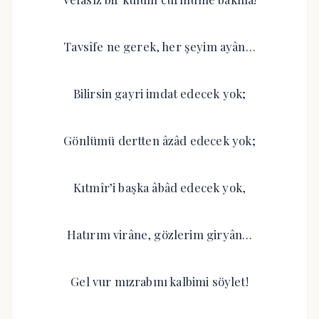
Tavsîfe ne gerek, her şeyim ayân…
Bilirsin gayri imdat edecek yok;
Gönlümü dertten âzâd edecek yok;
Kıtmîr’i başka âbâd edecek yok,
Hatırım virâne, gözlerim giryân…
Gel vur mızrabını kalbimi söylet!