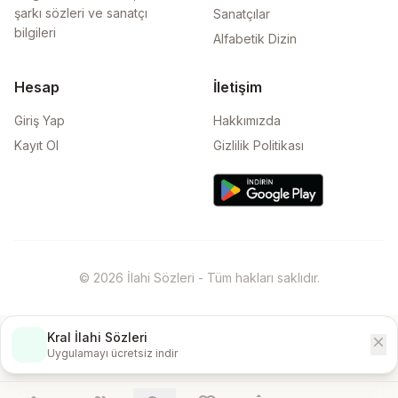
şarkı sözleri ve sanatçı
Sanatçılar
bilgileri
Alfabetik Dizin
Hesap
İletişim
Giriş Yap
Hakkımızda
Kayıt Ol
Gizlilik Politikası
© 2026 İlahi Sözleri - Tüm hakları saklıdır.
Kral İlahi Sözleri
close
İndir
Uygulamayı ücretsiz indir