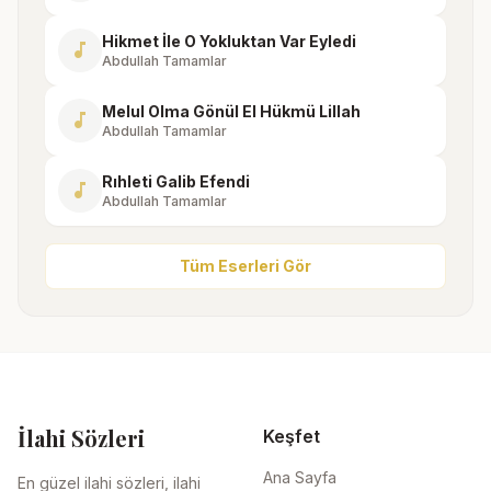
Hikmet İle O Yokluktan Var Eyledi
music_note
Abdullah Tamamlar
Melul Olma Gönül El Hükmü Lillah
music_note
Abdullah Tamamlar
Rıhleti Galib Efendi
music_note
Abdullah Tamamlar
Tüm Eserleri Gör
İlahi Sözleri
Keşfet
Ana Sayfa
En güzel ilahi sözleri, ilahi