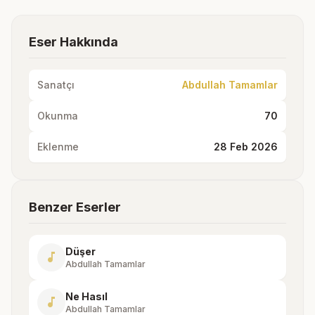
Eser Hakkında
Sanatçı
Abdullah Tamamlar
Okunma
70
Eklenme
28 Feb 2026
Benzer Eserler
Düşer
music_note
Abdullah Tamamlar
Ne Hasıl
music_note
Abdullah Tamamlar