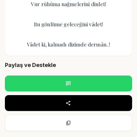
Vur rûhûma nağmelerini dinlet!
Bu gönlüme geleceğini vâdet!
Vâdet ki, kalmadı dizimde dermân..!
Paylaş ve Destekle
chat
share
content_copy