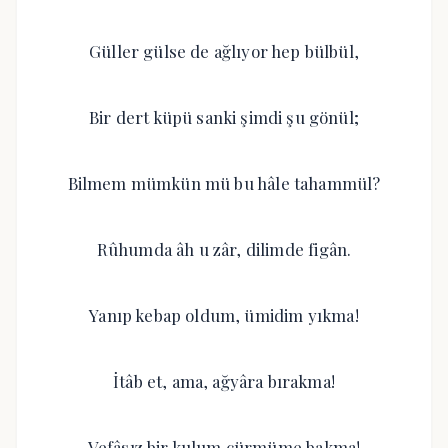
Güller gülse de ağlıyor hep bülbül,
Bir dert küpü sanki şimdi şu gönül;
Bilmem mümkün mü bu hâle tahammül?
Rûhumda âh u zâr, dilimde figân.
Yanıp kebap oldum, ümidim yıkma!
İtâb et, ama, ağyâra bırakma!
Vefâsız bir kulum cürmüme bakma!