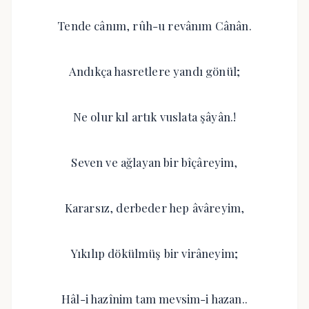
Tende cânım, rûh-u revânım Cânân.
Andıkça hasretlere yandı gönül;
Ne olur kıl artık vuslata şâyân.!
Seven ve ağlayan bir bîçâreyim,
Kararsız, derbeder hep âvâreyim,
Yıkılıp dökülmüş bir virâneyim;
Hâl-i hazînim tam mevsim-i hazan..