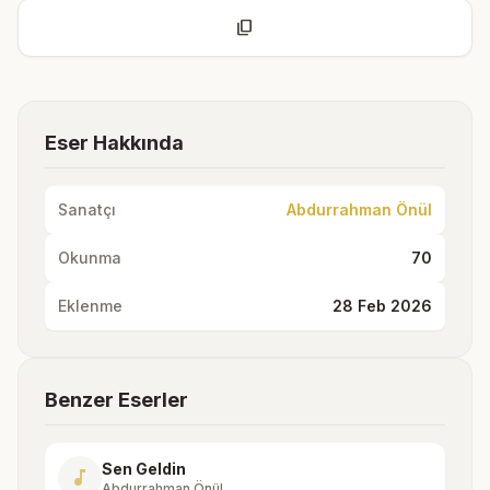
content_copy
Eser Hakkında
Sanatçı
Abdurrahman Önül
Okunma
70
Eklenme
28 Feb 2026
Benzer Eserler
Sen Geldin
music_note
Abdurrahman Önül