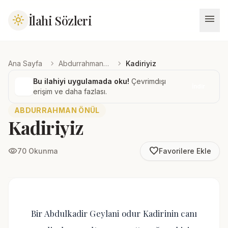
menu
İlahi Sözleri
light_mode
chevron_right
chevron_right
Ana Sayfa
Abdurrahman Önül
Kadiriyiz
Bu ilahiyi uygulamada oku!
Çevrimdışı
İndir
erişim ve daha fazlası.
ABDURRAHMAN ÖNÜL
Kadiriyiz
favorite_border
visibility
70 Okunma
Favorilere Ekle
Bir Abdulkadir Geylani odur Kadirinin canı