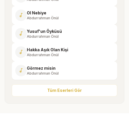
Ol Nebiye
music_note
Abdurrahman Önül
Yusuf'un Öyküsü
music_note
Abdurrahman Önül
Hakka Aşık Olan Kişi
music_note
Abdurrahman Önül
Görmez misin
music_note
Abdurrahman Önül
Tüm Eserleri Gör