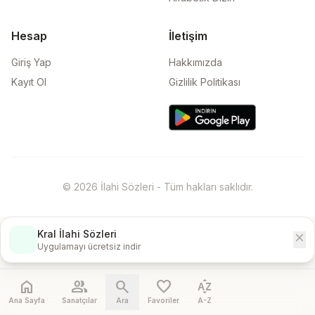
Hesap
İletişim
Giriş Yap
Hakkımızda
Kayıt Ol
Gizlilik Politikası
© 2026 İlahi Sözleri - Tüm hakları saklıdır.
Kral İlahi Sözleri
close
İndir
Uygulamayı ücretsiz indir
home
people
search
favorite
sort_by_alpha
Ana Sayfa
Sanatçılar
Ara
Favoriler
A-Z