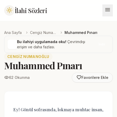
menu
İlahi Sözleri
light_mode
chevron_right
chevron_right
Ana Sayfa
Cengiz Numanoğlu
Muhammed Pınarı
Bu ilahiyi uygulamada oku!
Çevrimdışı
İndir
erişim ve daha fazlası.
CENGIZ NUMANOĞLU
Muhammed Pınarı
favorite_border
visibility
62 Okunma
Favorilere Ekle
Ey! Gönül sofrasında, lokmaya muhtac insan,