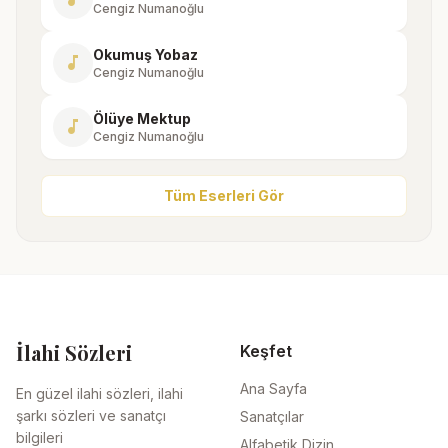
Cengiz Numanoğlu
Okumuş Yobaz
music_note
Cengiz Numanoğlu
Ölüye Mektup
music_note
Cengiz Numanoğlu
Tüm Eserleri Gör
İlahi Sözleri
Keşfet
Ana Sayfa
En güzel ilahi sözleri, ilahi
şarkı sözleri ve sanatçı
Sanatçılar
bilgileri
Alfabetik Dizin