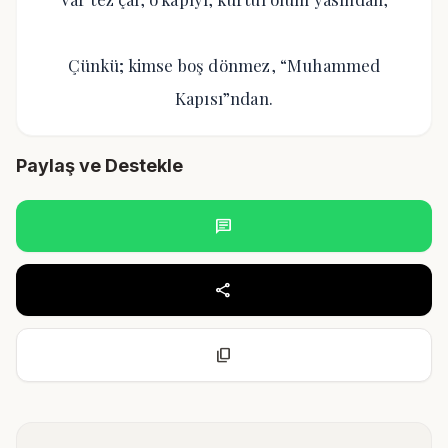
Çünkü; kimse boş dönmez, “Muhammed
Kapısı”ndan.
Paylaş ve Destekle
chat
share
content_copy