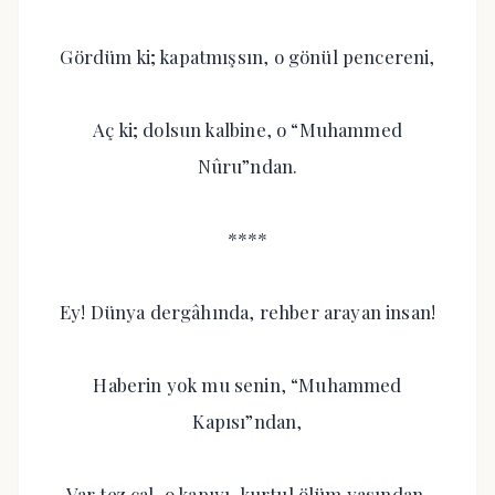
Gördüm ki; kapatmışsın, o gönül pencereni,
Aç ki; dolsun kalbine, o “Muhammed
Nûru”ndan.
****
Ey! Dünya dergâhında, rehber arayan insan!
Haberin yok mu senin, “Muhammed
Kapısı”ndan,
Var tez çal, o kapıyı, kurtul ölüm yasından,