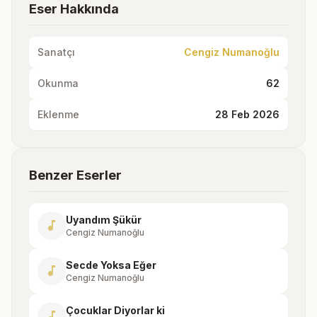
Eser Hakkında
Sanatçı
Cengiz Numanoğlu
Okunma
62
Eklenme
28 Feb 2026
Benzer Eserler
Uyandım Şükür
music_note
Cengiz Numanoğlu
Secde Yoksa Eğer
music_note
Cengiz Numanoğlu
Çocuklar Diyorlar ki
music_note