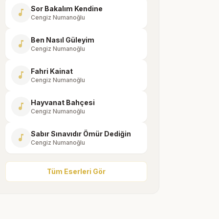
Sor Bakalım Kendine
music_note
Cengiz Numanoğlu
Ben Nasıl Güleyim
music_note
Cengiz Numanoğlu
Fahri Kainat
music_note
Cengiz Numanoğlu
Hayvanat Bahçesi
music_note
Cengiz Numanoğlu
Sabır Sınavıdır Ömür Dediğin
music_note
Cengiz Numanoğlu
Tüm Eserleri Gör