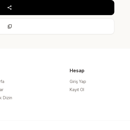
share
content_copy
Hesap
yfa
Giriş Yap
ar
Kayıt Ol
k Dizin