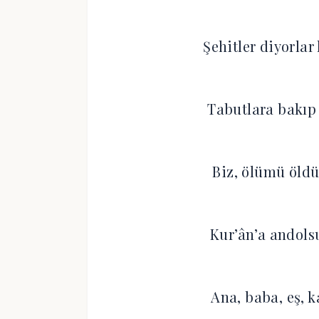
Şehitler diyorla
Tabutlara bakıp 
Biz, ölümü öldü
Kur’ân’a andolsu
Ana, baba, eş, k