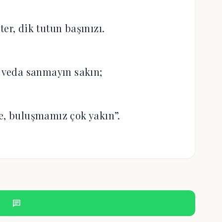
ter, dik tutun başınızı.
i veda sanmayın sakın;
te, buluşmamız çok yakın”.
chat