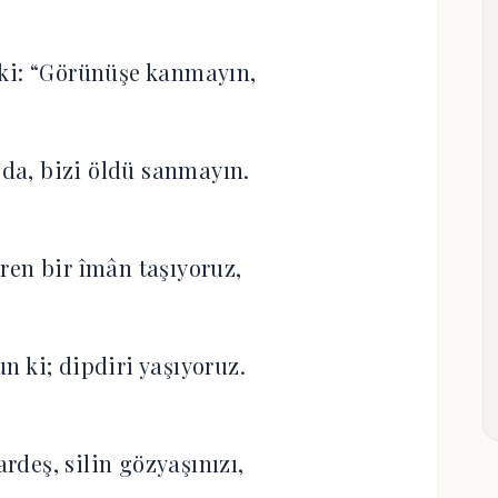
r ki: “Görünüşe kanmayın,
da, bizi öldü sanmayın.
ren bir îmân taşıyoruz,
n ki; dipdiri yaşıyoruz.
ardeş, silin gözyaşınızı,