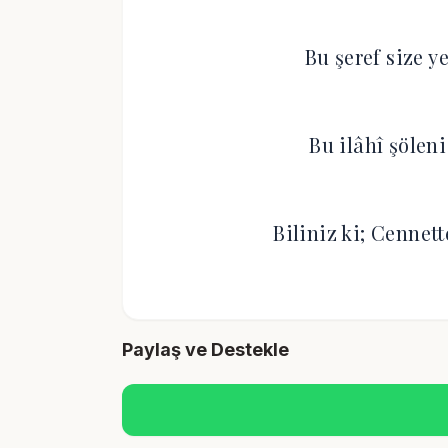
Bu şeref size ye
Bu ilâhî şölen
Biliniz ki; Cennet
Paylaş ve Destekle