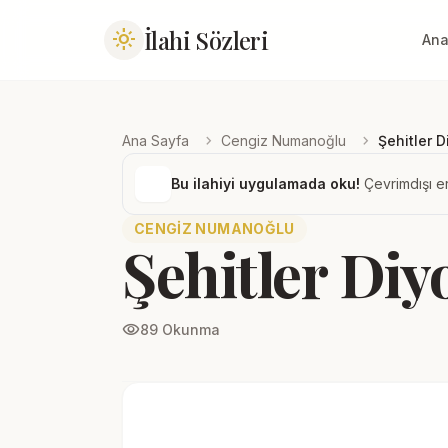
İlahi Sözleri
light_mode
Ana
chevron_right
chevron_right
Ana Sayfa
Cengiz Numanoğlu
Şehitler D
Bu ilahiyi uygulamada oku!
Çevrimdışı er
CENGIZ NUMANOĞLU
Şehitler Diyo
visibility
89 Okunma