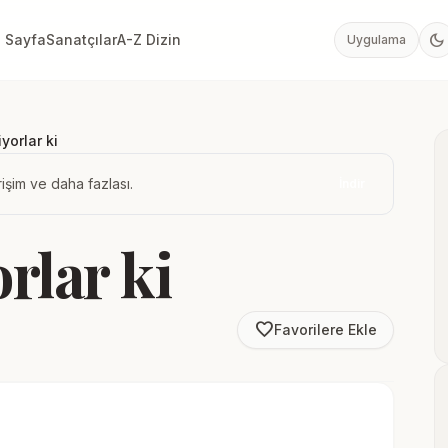
dark_mode
 Sayfa
Sanatçılar
A-Z Dizin
Uygulama
iyorlar ki
işim ve daha fazlası.
İndir
rlar ki
favorite_border
Favorilere Ekle