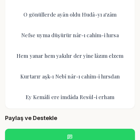
O gönüllerde ayân oldu Hudâ-yı a‘zâm
Nefse uyma düşürür nâr-ı cahîm-i hırsa
Hem yanar hem yakılır der yine lâzım elzem
Kurtarır aşk-ı Nebî nâr-ı cahîm-i hırsdan
Ey Kemâlî ere imdâda Resûl-i erham
Paylaş ve Destekle
chat