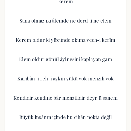
kerem
Sana olmaz iki âlemde ne derd ü ne elem
Kerem oldur ki yüzünde okuna vech-i kerîm
Elem oldur gönül âyînesini kaplayan gam
Kârıbân-ı reh-i aşkın yükü yok menzili yok
Kendidir kendine bâr menzilidir deyr ü sanem
Büyük insânın içinde bu cihân nokta değil