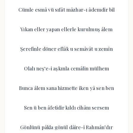
Cümle esmâ vü sıfât mâzhar-ı âdemdir bil
Yıkan eller yapan ellerle kurulmuş âlem
Şerefinle döner eflâk u semâvât u zemîn
Olalı neş‘e-i aşkınla cemâlin mülhem
Bunca âlem sana hizmette iken yâ sen ben
Sen ü ben âfetidir kıldı cihânı sersem
Gönlünü pâkla gönül dâire-i Rahmân’dır