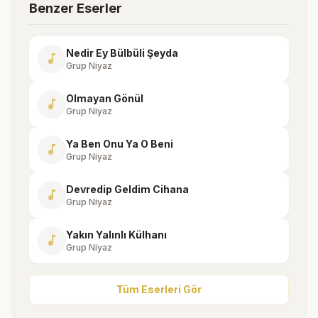
Benzer Eserler
Nedir Ey Bülbüli Şeyda
music_note
Grup Niyaz
Olmayan Gönül
music_note
Grup Niyaz
Ya Ben Onu Ya O Beni
music_note
Grup Niyaz
Devredip Geldim Cihana
music_note
Grup Niyaz
Yakın Yalınlı Külhanı
music_note
Grup Niyaz
Tüm Eserleri Gör