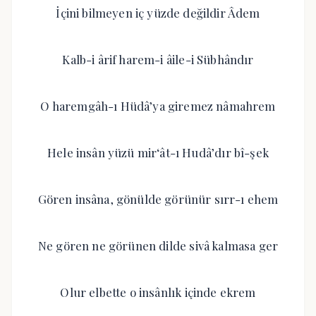
İçini bilmeyen iç yüzde değildir Âdem
Kalb-i ârif harem-i âile-i Sübhândır
O haremgâh-ı Hüdâ’ya giremez nâmahrem
Hele insân yüzü mir‘ât-ı Hudâ’dır bî-şek
Gören insâna, gönülde görünür sırr-ı ehem
Ne gören ne görünen dilde sivâ kalmasa ger
Olur elbette o insânlık içinde ekrem