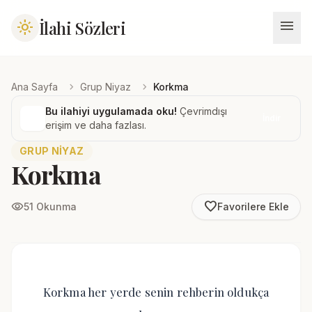
menu
İlahi Sözleri
light_mode
chevron_right
chevron_right
Ana Sayfa
Grup Niyaz
Korkma
Bu ilahiyi uygulamada oku!
Çevrimdışı
İndir
erişim ve daha fazlası.
GRUP NIYAZ
Korkma
favorite_border
visibility
51 Okunma
Favorilere Ekle
Korkma her yerde senin rehberin oldukça