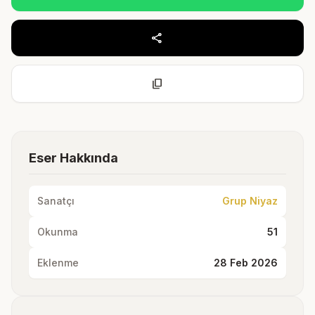
share
content_copy
Eser Hakkında
Sanatçı
Grup Niyaz
Okunma
51
Eklenme
28 Feb 2026