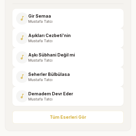
Gir Semaa
music_note
Mustafa Tatcı
Aşıkları Cezbeti'nin
music_note
Mustafa Tatcı
Aşkı Sübhani Değil mi
music_note
Mustafa Tatcı
Seherler Bülbülasa
music_note
Mustafa Tatcı
Demadem Devr Eder
music_note
Mustafa Tatcı
Tüm Eserleri Gör