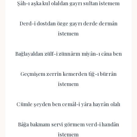
Şâh-ı aşka kul olaldan gayrı sultan istemem
Derd-i dostdan özge gayrı derde dermân
istemem
Bağlayaldan zülf-i zünnârın miyân-ı câna ben
Geçmişem zerrîn kemerden tìğ-ı bürrân
istemem
Cümle şeyden ben cemâl-i yâra hayrân olalı
Bâğa bakmam servi görmem verd-i handân
istemem