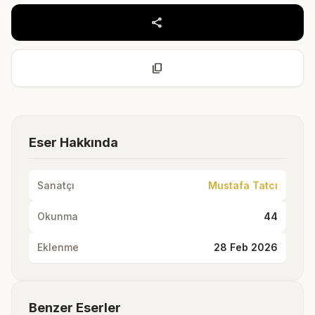
share
content_copy
Eser Hakkında
Sanatçı
Mustafa Tatcı
Okunma
44
Eklenme
28 Feb 2026
Benzer Eserler