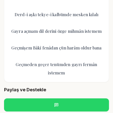
Derd-i aşkı tekye-i kalbümde mesken kılalı
Gayra açmam dil derini özge mihmân istemem
Geçmişem Bâkî fenâdan çün harâm oldur bana
Geçmeden geçer tenümden gayrı fermân
istemem
Paylaş ve Destekle
chat