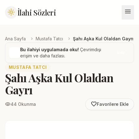
menu
İlahi Sözleri
light_mode
chevron_right
chevron_right
Ana Sayfa
Mustafa Tatcı
Şahı Aşka Kul Olaldan Gayrı
Bu ilahiyi uygulamada oku!
Çevrimdışı
İndir
erişim ve daha fazlası.
MUSTAFA TATCI
Şahı Aşka Kul Olaldan
Gayrı
favorite_border
visibility
44 Okunma
Favorilere Ekle