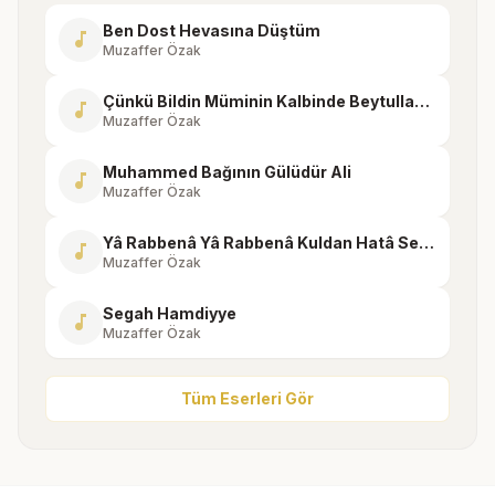
Ben Dost Hevasına Düştüm
music_note
Muzaffer Özak
Çünkü Bildin Müminin Kalbinde Beytullah Var
music_note
Muzaffer Özak
Muhammed Bağının Gülüdür Ali
music_note
Muzaffer Özak
Yâ Rabbenâ Yâ Rabbenâ Kuldan Hatâ Senden Atâ
music_note
Muzaffer Özak
Segah Hamdiyye
music_note
Muzaffer Özak
Tüm Eserleri Gör