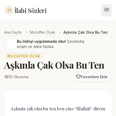
menu
İlahi Sözleri
light_mode
chevron_right
chevron_right
Ana Sayfa
Muzaffer Özak
Aşkınla Çak Olsa Bu Ten
Bu ilahiyi uygulamada oku!
Çevrimdışı
İndir
erişim ve daha fazlası.
MUZAFFER ÖZAK
Aşkınla Çak Olsa Bu Ten
favorite_border
visibility
51 Okunma
Favorilere Ekle
Aşkınla çâk olsa bu ten ben yine “illallah” direm