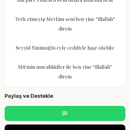
Terk etmeyip Mevlâm seni ben yine “illallah”
direm
Seyyid Nizâmoğlu eyle ceddiyle haşr ola bile
Mü’min muvahhidler ile ben yine “illallah”
direm
Paylaş ve Destekle
chat