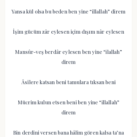
Yansa kül olsa bu beden ben yine “illallah” direm
İşim gücüm zâr eylesen içim dışım nâr eylesen
Mansûr-veş berdâr eylesen ben yine “ilallah”
direm
Âsîlere katsan beni tamulara tıksan beni
Mücrim kulun etsen beni ben yine “illallah”
direm
Bin derdini versen bana hâlim gören kalsa ta’na