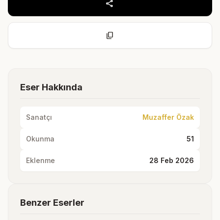
share
content_copy
Eser Hakkında
Sanatçı
Muzaffer Özak
Okunma
51
Eklenme
28 Feb 2026
Benzer Eserler