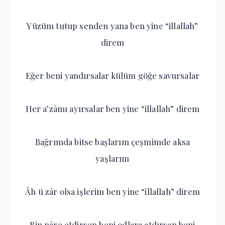
Yüzüm tutup senden yana ben yine “illallah”
direm
Eğer beni yandırsalar külüm göğe savursalar
Her a’zâmı ayırsalar ben yine “illallah” direm
Bağrımda bitse başlarım çeşmimde aksa
yaşlarım
Âh ü zâr olsa işlerim ben yine “illallah” direm
Bin pâre etdirsen beni odlara atdırsan beni